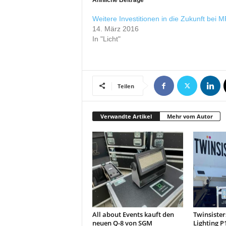
Ähnliche Beiträge
r
o
Weitere Investitionen in die Zukunft bei 
d
14. März 2016
u
In "Licht"
k
t
i
o
Teilen
n
e
n
Verwandte Artikel
Mehr vom Autor
All about Events kauft den
Twinsisters
neuen Q-8 von SGM
Lighting P1