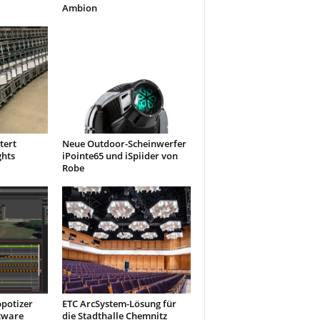
Ambion
tert
Neue Outdoor-Scheinwerfer
ghts
iPointe65 und iSpiider von
Robe
ppotizer
ETC ArcSystem-Lösung für
tware
die Stadthalle Chemnitz