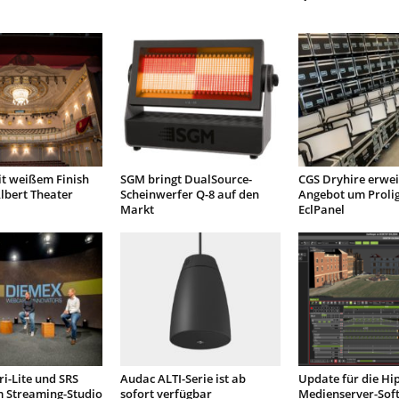
it weißem Finish
SGM bringt DualSource-
CGS Dryhire erwei
lbert Theater
Scheinwerfer Q-8 auf den
Angebot um Proli
Markt
EclPanel
ri-Lite und SRS
Audac ALTI-Serie ist ab
Update für die Hi
m Streaming-Studio
sofort verfügbar
Medienserver-Sof