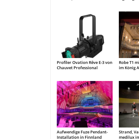
Profiler Ovation Rêve E-3 von
Robe T1 m
Chauvet Professional
im König A
Aufwendige Fuze Pendant-
Strand, Va
Installation in Finnland
medilux i