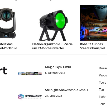
tert das
Elation ergänzt die KL-Serie
Robe T1 für das
d-Portfolio
um PAR-Scheinwerfer
Staatsschauspiel 
Magic Sky® GmbH
Busin
6. Oktober 2013
Produ
Tools
Steinigke Showtechnic GmbH
Ton
24. März 2023
Licht
Jobs 