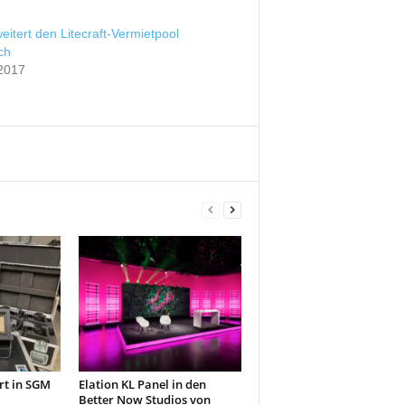
eitert den Litecraft-Vermietpool
ch
 2017
rt in SGM
Elation KL Panel in den
Better Now Studios von