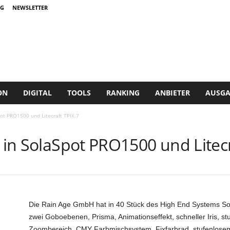
G
NEWSLETTER
ON
DIGITAL
TOOLS
RANKING
ANBIETER
AUSGA
pot PRO1500 und Litecraft TPIX.7
t in SolaSpot PRO1500 und Litecr
Die Rain Age GmbH hat in 40 Stück des High End Systems Sola
zwei Goboebenen, Prisma, Animationseffekt, schneller Iris, st
Zoombereich, CMY Farbmischsystem, Fixfarbrad, stufenlosem