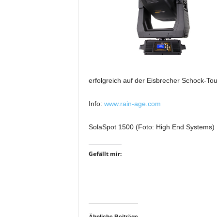
i
f
t
f
ü
r
B
ü
erfolgreich auf der Eisbrecher Schock-Tour
h
n
Info:
www.rain-age.com
e
n
SolaSpot 1500 (Foto: High End Systems)
-
u
n
Gefällt mir:
d
S
h
o
w
p