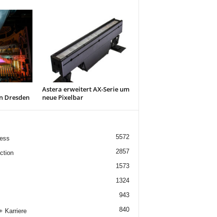
Astera erweitert AX-Serie um
in Dresden
neue Pixelbar
5572
ess
2857
ction
1573
1324
943
840
+ Karriere