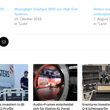
MRG
Movinglight SolaSpot 3000 von High End
Motion erw
Systems
umfangrei
26. Oktober 2018
7. August
In "Licht"
In "Licht"
 investiert in JB-
Audio+Frames entscheidet
Eventures investie
2 Profile
sich für Elation KL Panel
Q-8 Scheinwerfer