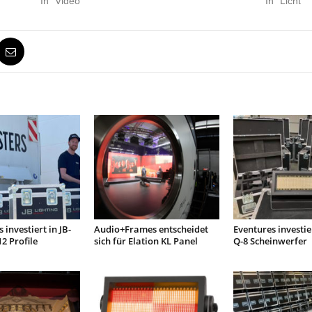
In "Video"
In "Licht"
 investiert in JB-
Audio+Frames entscheidet
Eventures investie
2 Profile
sich für Elation KL Panel
Q-8 Scheinwerfer