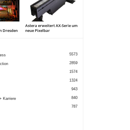
Astera erweitert AX-Serie um
in Dresden
neue Pixelbar
5573
ess
2859
ction
1574
1324
943
840
+ Karriere
787