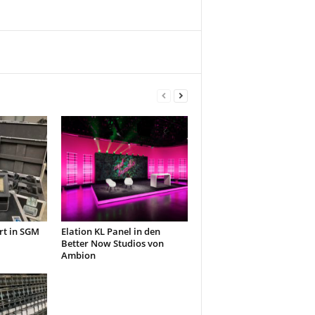
rt in SGM
Elation KL Panel in den
Better Now Studios von
Ambion