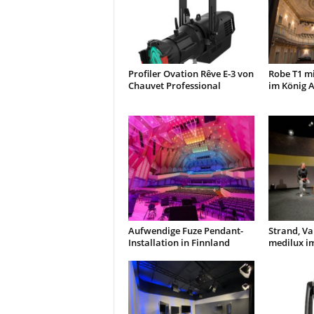
Profiler Ovation Rêve E-3 von
Robe T1 m
Chauvet Professional
im König A
Aufwendige Fuze Pendant-
Strand, Va
Installation in Finnland
medilux i