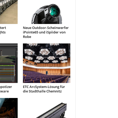
tert
Neue Outdoor-Scheinwerfer
ghts
iPointe65 und iSpiider von
Robe
ppotizer
ETC ArcSystem-Lösung für
tware
die Stadthalle Chemnitz