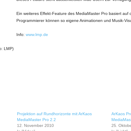
Ein weiteres Effekt-Feature des MediaMaster Pro basiert auf d
Programmierer können so eigene Animationen und Musik-Visu
Info:
www.lmp.de
o: LMP)
Projektion auf Rundhorizonte mit ArKaos
ArKaos Pro
MediaMaster Pro 2.2
MediaMast
12. November 2010
25. Oktob