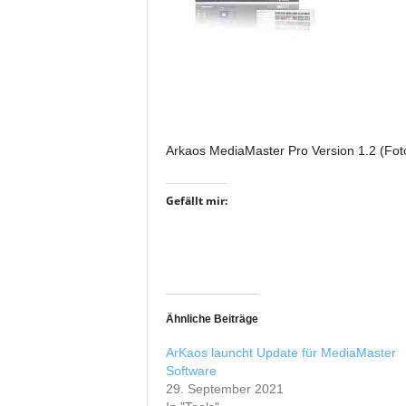
i
f
t
f
ü
r
B
ü
Arkaos MediaMaster Pro Version 1.2 (Fot
h
n
Gefällt mir:
e
n
-
u
n
d
Ähnliche Beiträge
S
h
ArKaos launcht Update für MediaMaster
o
Software
w
29. September 2021
p