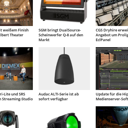
it weißem Finish
SGM bringt DualSource-
CGS Dryhire erwei
lbert Theater
Scheinwerfer Q-8 auf den
Angebot um Proli
Markt
EclPanel
ri-Lite und SRS
Audac ALTI-Serie ist ab
Update für die Hi
m Streaming-Studio
sofort verfügbar
Medienserver-Sof