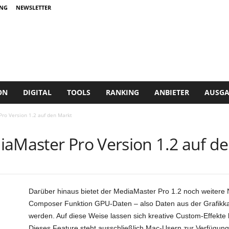
NG
NEWSLETTER
ON
DIGITAL
TOOLS
RANKING
ANBIETER
AUSGA
ro Version 1.2 auf den Markt
iaMaster Pro Version 1.2 auf d
Darüber hinaus bietet der MediaMaster Pro 1.2 noch weitere 
Composer Funktion GPU-Daten – also Daten aus der Grafikkart
werden. Auf diese Weise lassen sich kreative Custom-Effekte
Dieses Feature steht ausschließlich Mac-Usern zur Verfügung