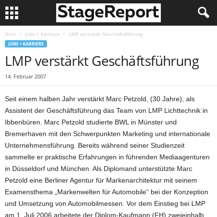
Start
Jobs + Karriere
LMP verstärkt Geschäftsführung
JOBS + KARRIERE
LMP verstärkt Geschäftsführung
14. Februar 2007
Seit einem halben Jahr verstärkt Marc Petzold, (30 Jahre), als
Assistent der Geschäftsführung das Team von LMP Lichttechnik in
Ibbenbüren. Marc Petzold studierte BWL in Münster und
Bremerhaven mit den Schwerpunkten Marketing und internationale
Unternehmensführung. Bereits während seiner Studienzeit
sammelte er praktische Erfahrungen in führenden Mediaagenturen
in Düsseldorf und München. Als Diplomand unterstützte Marc
Petzold eine Berliner Agentur für Markenarchitektur mit seinem
Examensthema „Markenwelten für Automobile“ bei der Konzeption
und Umsetzung von Automobilmessen. Vor dem Einstieg bei LMP
am 1. Juli 2006 arbeitete der Diplom-Kaufmann (FH) zweieinhalb