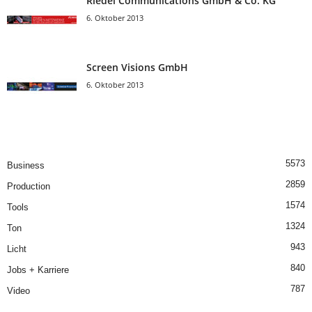
Riedel Communica­tions GmbH & Co. KG
6. Oktober 2013
Screen Visions GmbH
6. Oktober 2013
5573
Business
2859
Production
1574
Tools
1324
Ton
943
Licht
840
Jobs + Karriere
787
Video