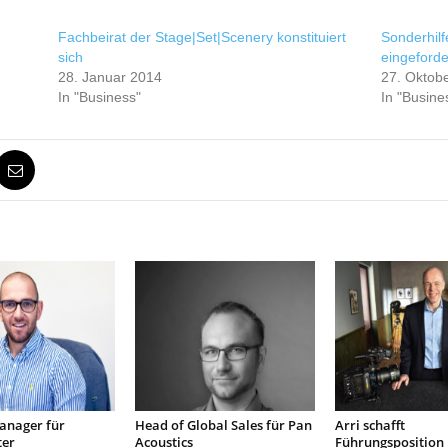
Fachbeirat der Stage|Set|Scenery konstituiert
Sonderhilf
sich
eingeforde
28. Januar 2014
27. Oktob
In "Business"
In "Busine
anager für
Head of Global Sales für Pan
Arri schafft
er
Acoustics
Führungsposition