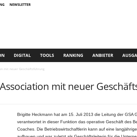
NG
NEWSLETTER
ON
DIGITAL
TOOLS
RANKING
ANBIETER
AUSGA
on mit neuer Geschäftsführung
ssociation mit neuer Geschäf
Brigitte Heckmann hat am 15. Juli 2013 die Leitung der GSA
verantwortet in dieser Funktion das operative Geschäft des B
Coaches. Die Betriebswirtschaftlerin kann auf eine langjährig
aufbauen und war zuletzt als Geschäftsleiterin für die Unter