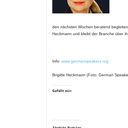
i
f
t
f
den nächsten Wochen beratend begleiten u
ü
Heckmann und bleibt der Branche über ih
r
B
ü
h
n
Info:
www.germanspeakers.org
e
n
Brigitte Heckmann (Foto: German Speaker
-
u
n
Gefällt mir:
d
S
h
o
w
p