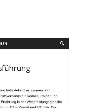
BEN
tsführung
 Geschäftsstelle übernommen und
erufsverbands für Redner, Trainer und
e Erfahrung in der Weiterbildungsbranche
nehmen Erfolg GmbH und AG tätig. Dort