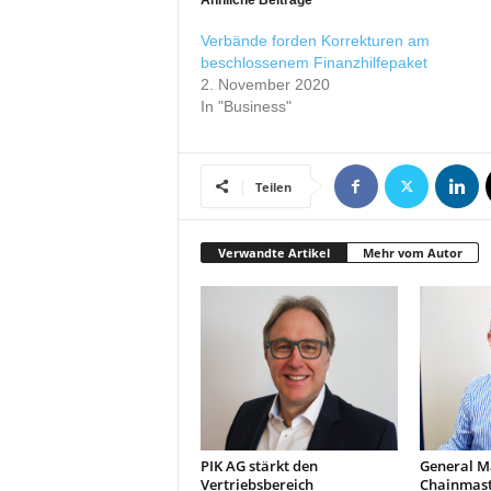
Ähnliche Beiträge
r
o
Verbände forden Korrekturen am
d
beschlossenem Finanzhilfepaket
u
2. November 2020
k
In "Business"
t
i
o
Teilen
n
e
n
Verwandte Artikel
Mehr vom Autor
PIK AG stärkt den
General M
Vertriebsbereich
Chainmast