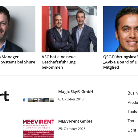
s Manager
ASC hat eine neue
QSC-Führungskraf
 Systems bei Shure
Geschäftsführung
„Avixa Board of D
bekommen
Mitglied
Magic Sky® GmbH
Busin
6. Oktober 2013
Produ
Tools
MEEVI-rent GmbH
Ton
25. Oktober 2023
Licht