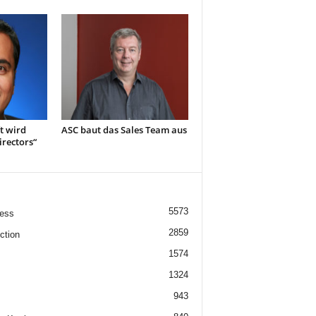
t wird
ASC baut das Sales Team aus
irectors“
5573
ess
2859
ction
1574
1324
943