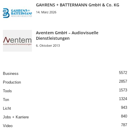
GAHRENS + BATTERMANN GmbH & Co. KG
14. März 2026
Aventem GmbH – Audiovisuelle
Dienstleistungen
6. Oktober 2013
5572
Business
2857
Production
1573
Tools
1324
Ton
943
Licht
840
Jobs + Karriere
787
Video