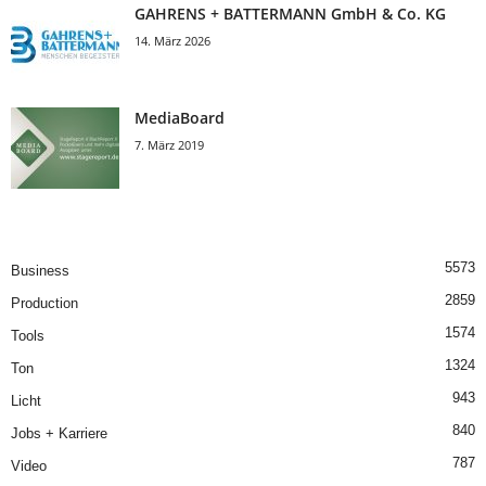
GAHRENS + BATTERMANN GmbH & Co. KG
14. März 2026
MediaBoard
7. März 2019
5573
Business
2859
Production
1574
Tools
1324
Ton
943
Licht
840
Jobs + Karriere
787
Video