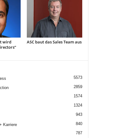
t wird
ASC baut das Sales Team aus
irectors“
5573
ess
2859
ction
1574
1324
943
840
+ Karriere
787