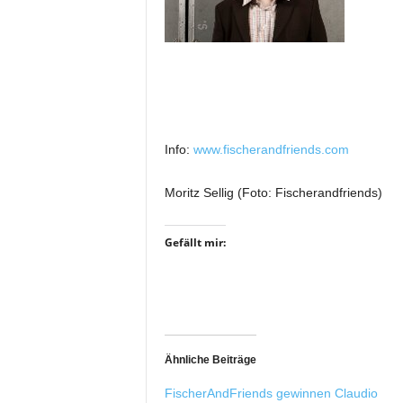
i
f
t
f
ü
r
B
ü
Info:
www.fischerandfriends.com
h
n
Moritz Sellig (Foto: Fischerandfriends)
e
n
Gefällt mir:
-
u
n
d
S
h
o
Ähnliche Beiträge
w
FischerAndFriends gewinnen Claudio
p