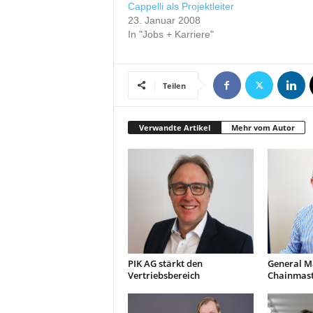
Cappelli als Projektleiter
r
23. Januar 2008
o
In "Jobs + Karriere"
d
u
k
t
Teilen
i
o
n
Verwandte Artikel
Mehr vom Autor
e
n
PIK AG stärkt den
General M
Vertriebsbereich
Chainmast