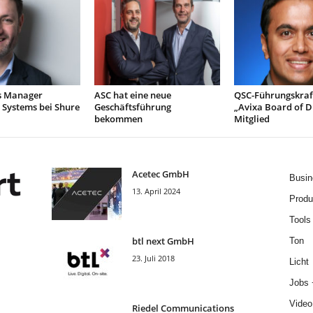
s Manager
ASC hat eine neue
QSC-Führungskraf
 Systems bei Shure
Geschäftsführung
„Avixa Board of D
bekommen
Mitglied
Acetec GmbH
Busin
13. April 2024
Produ
Tools
btl next GmbH
Ton
23. Juli 2018
Licht
Jobs 
Video
Riedel Communica­tions