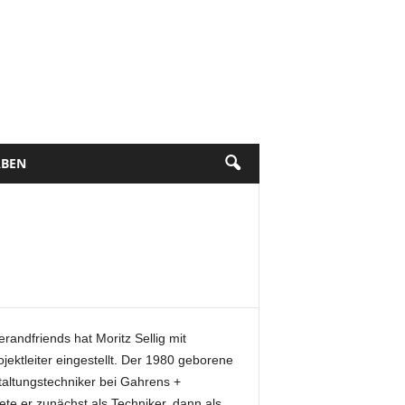
BEN
erandfriends hat Moritz Sellig mit
jektleiter eingestellt. Der 1980 geborene
taltungstechniker bei Gahrens +
ete er zunächst als Techniker, dann als