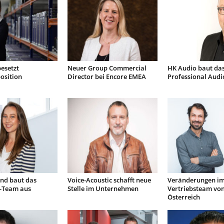
besetzt
Neuer Group Commercial
HK Audio baut da
osition
Director bei Encore EMEA
Professional Audi
nd baut das
Voice-Acoustic schafft neue
Veränderungen i
-Team aus
Stelle im Unternehmen
Vertriebsteam vo
Österreich