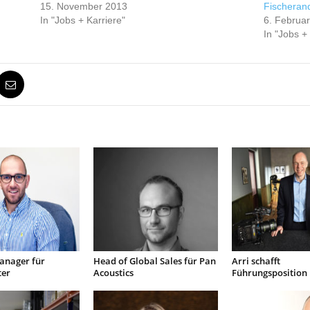
15. November 2013
Fischeran
In "Jobs + Karriere"
6. Februa
In "Jobs +
anager für
Head of Global Sales für Pan
Arri schafft
er
Acoustics
Führungsposition