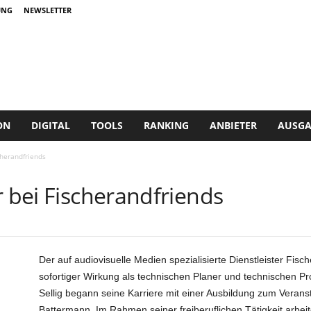
UNG
NEWSLETTER
ON
DIGITAL
TOOLS
RANKING
ANBIETER
AUSGA
cherandfriends
r bei Fischerandfriends
Der auf audiovisuelle Medien spezialisierte Dienstleister Fisch
sofortiger Wirkung als technischen Planer und technischen Pro
Sellig begann seine Karriere mit einer Ausbildung zum Verans
Battermann. Im Rahmen seiner freiberuflichen Tätigkeit arbeit