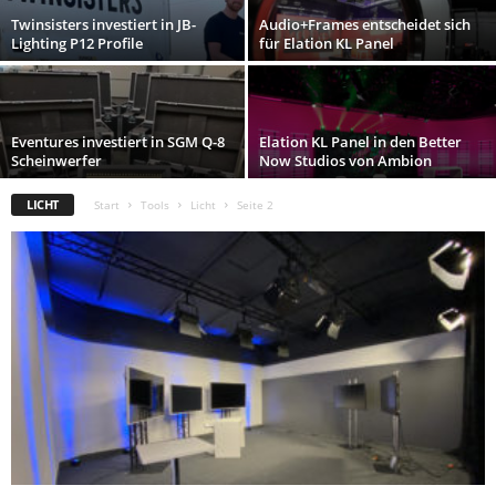
Twinsisters investiert in JB-
Audio+Frames entscheidet sich
Lighting P12 Profile
für Elation KL Panel
Eventures investiert in SGM Q-8
Elation KL Panel in den Better
Scheinwerfer
Now Studios von Ambion
LICHT
Start
Tools
Licht
Seite 2