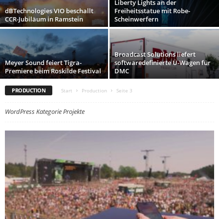
Liberty Lights an der
dBTechnologies VIO beschallt
Freiheitsstatue mit Robe-
CCR-Jubiläum in Ramstein
Scheinwerfern
Broadcast Solutions liefert
Meyer Sound feiert Tigra-
softwaredefinierte Ü-Wagen für
Premiere beim Roskilde Festival
DMC
PRODUCTION
Start
Production
Seite 3
WordPress Kategorie Projekte