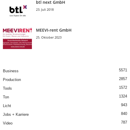
btl next GmbH
23. Juli 2018
MEEVI-rent GmbH
25. Oktober 2023
5571
Business
2857
Production
1572
Tools
1324
Ton
943
Licht
840
Jobs + Karriere
787
Video