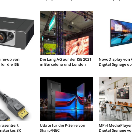
ine-up von
Die Lang AG auf der ISE 2021
NovoDisplay von V
für die ISE
in Barcelona und London
Digital Signage op
räsentiert
Udate für die P-Serie von
MPi4 MediaPlayer 
nstarkes 8K
Sharp/NEC
Digital Signage vo