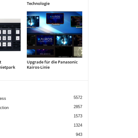
Technologie
t
Upgrade für die Panasonic
mietpark
Kairos-Linie
5572
ess
2857
ction
1573
1324
943