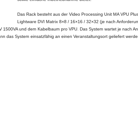
Das Rack besteht aus der Video Processing Unit MA VPU Plus
Lightware DVI Matrix 8×8 / 16×16 / 32×32 (je nach Anforderun
 1500VA und dem Kabelbaum pro VPU. Das System wartet je nach Anzah
nn das System einsatzfähig an einen Veranstaltungsort geliefert werde