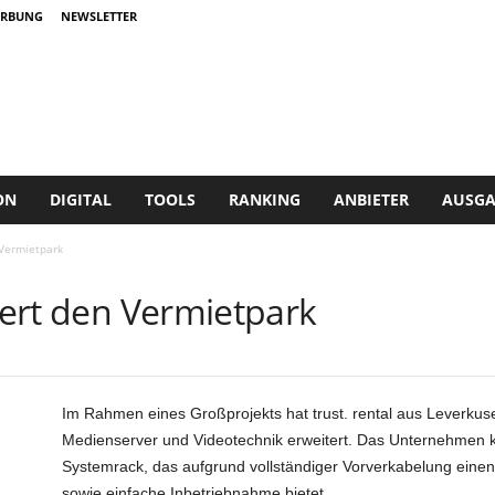
RBUNG
NEWSLETTER
ON
DIGITAL
TOOLS
RANKING
ANBIETER
AUSGA
 Vermietpark
itert den Vermietpark
Im Rahmen eines Großprojekts hat trust. rental aus Leverkus
Medienserver und Videotechnik erweitert. Das Unternehmen ko
Systemrack, das aufgrund vollständiger Vorverkabelung einen
sowie einfache Inbetriebnahme bietet.