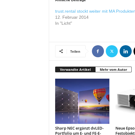
Ähnliche Beiträge
r
o
trust.rental stockt weiter mit MA Produkte
d
12. Februar 2014
u
In "Licht"
k
t
i
o
Teilen
n
e
n
Verwandte Artikel
Mehr vom Autor
Sharp NEC ergänzt dvLED-
Neue Epso
Portfolio um E- und FE-E-
Festobjekt