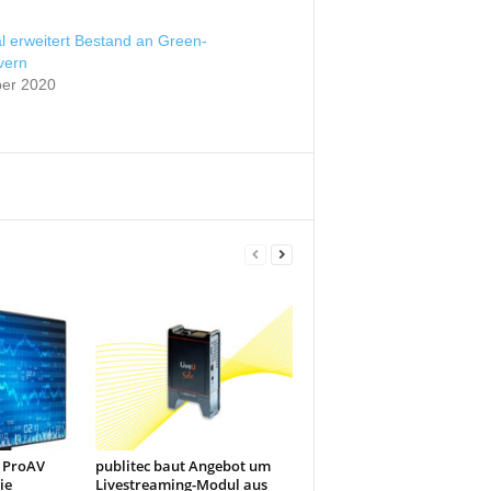
tal erweitert Bestand an Green-
vern
er 2020
 ProAV
publitec baut Angebot um
ie
Livestreaming-Modul aus