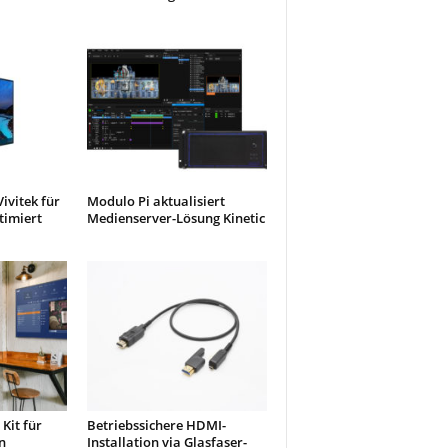
ivitek für
Modulo Pi aktualisiert
timiert
Medienserver-Lösung Kinetic
Kit für
Betriebssichere HDMI-
n
Installation via Glasfaser-