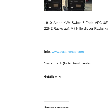
i
f
t
f
1910, Athen KVM Switch 8-Fach, APC USV
ü
22HE Racks auf. Mit Hilfe dieser Racks ka
r
B
ü
h
n
Info:
www.trust-rental.com
e
n
Systemrack (Foto: trust. rental)
-
u
n
Gefällt mir:
d
S
h
o
w
p