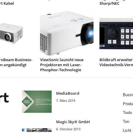
rt Kabel
Sharp/NEC
roBeam Business-
ViewSonic launcht neue
Bildkraft erweiter
en angekündigt
Projektoren mit Laser-
Videotechnik-Ver
Phosphor-Technologie
MediaBoard
Busin
7. März 2019
Produ
Tools
Magic Sky® GmbH
Ton
6. Oktober 2013
Licht