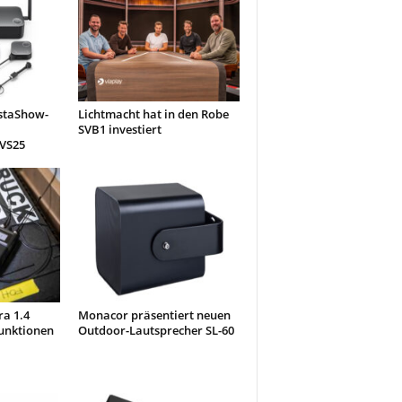
nstaShow-
Lichtmacht hat in den Robe
SVB1 investiert
 VS25
ra 1.4
Monacor präsentiert neuen
unktionen
Outdoor-Lautsprecher SL-60