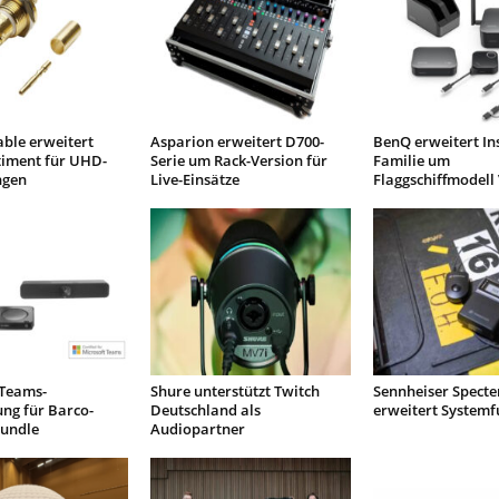
ble erweitert
Asparion erweitert D700-
BenQ erweitert I
timent für UHD-
Serie um Rack-Version für
Familie um
gen
Live-Einsätze
Flaggschiffmodell
 Teams-
Shure unterstützt Twitch
Sennheiser Specte
rung für Barco-
Deutschland als
erweitert Systemf
Bundle
Audiopartner