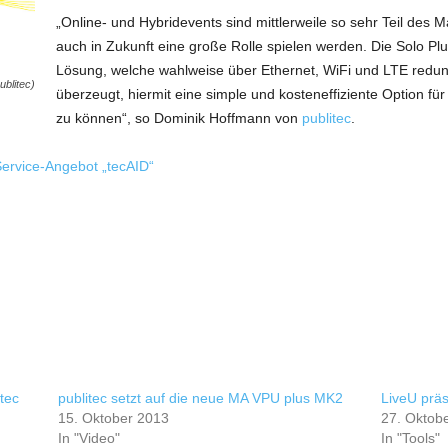
„Online- und Hybridevents sind mittlerweile so sehr Teil des 
auch in Zukunft eine große Rolle spielen werden. Die Solo Plu
Lösung, welche wahlweise über Ethernet, WiFi und LTE redun
ublitec)
überzeugt, hiermit eine simple und kosteneffiziente Option f
zu können“, so Dominik Hoffmann von
publitec
.
 Service-Angebot „tecAID“
tec
publitec setzt auf die neue MA VPU plus MK2
LiveU prä
15. Oktober 2013
27. Oktob
In "Video"
In "Tools"