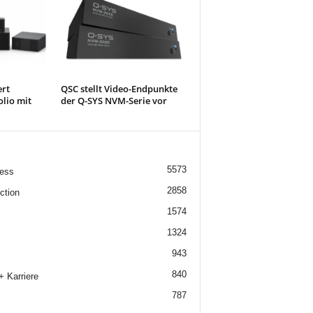
ert
QSC stellt Video-Endpunkte
olio mit
der Q-SYS NVM-Serie vor
5573
ess
2858
ction
1574
1324
943
840
+ Karriere
787