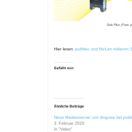
i
f
t
f
Solo Plus (Foto: p
ü
r
B
ü
Hier lesen:
publitec und NicLen initiieren
h
n
e
Gefällt mir:
n
-
u
n
d
S
Ähnliche Beiträge
h
o
Neue Medienserver von disguise bei publi
w
3. Februar 2020
In "Video"
p