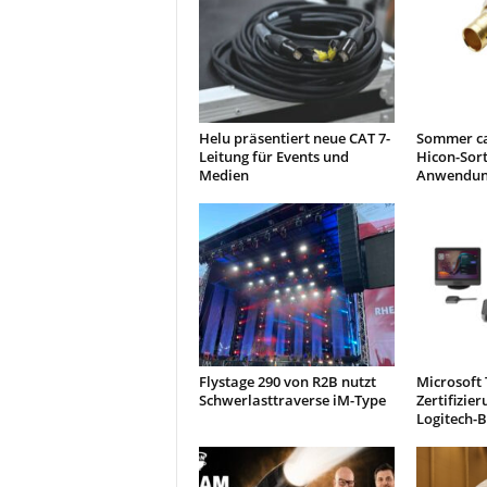
Helu präsentiert neue CAT 7-
Sommer ca
Leitung für Events und
Hicon-Sor
Medien
Anwendun
Flystage 290 von R2B nutzt
Microsoft
Schwerlasttraverse iM-Type
Zertifizie
Logitech-