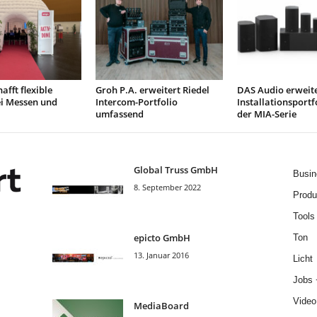
afft flexible
Groh P.A. erweitert Riedel
DAS Audio erweit
ei Messen und
Intercom-Portfolio
Installationsportf
umfassend
der MIA-Serie
Global Truss GmbH
Busin
8. September 2022
Produ
Tools
epicto GmbH
Ton
13. Januar 2016
Licht
Jobs 
Video
MediaBoard