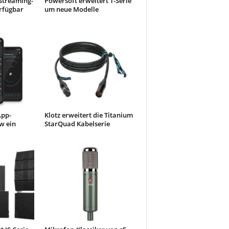
Streaming-
Powersoft erweitert T-Serie
rfügbar
um neue Modelle
App-
Klotz erweitert die Titanium
w ein
StarQuad Kabelserie