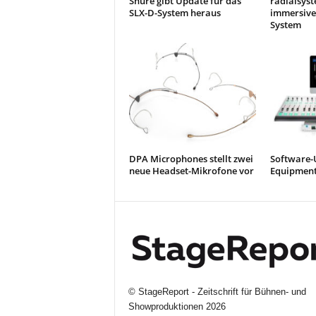
Shure gibt Update für das
radialsyst
SLX-D-System heraus
immersive
System
DPA Microphones stellt zwei
Software-
neue Headset-Mikrofone vor
Equipment
©
StageReport - Zeitschrift für Bühnen- und
Showproduktionen
2026