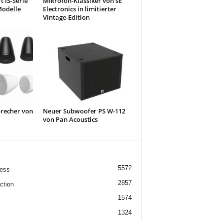
 IS-Serie
Mikrofon-Klassiker von sE
odelle
Electronics in limitierter
Vintage-Edition
recher von
Neuer Subwoofer PS W-112
von Pan Acoustics
5572
ess
2857
ction
1574
1324