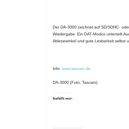
i
f
t
f
Der DA-3000 zeichnet auf SD/SDHC- oder
ü
Wiedergabe. Ein DAT-Modus unterteilt Aud
r
Ablesewinkel und gute Lesbarkeit selbst
B
ü
h
n
e
Info:
www.tascam.de
n
-
DA-3000 (Foto: Tascam)
u
n
d
Gefällt mir:
S
h
o
w
p