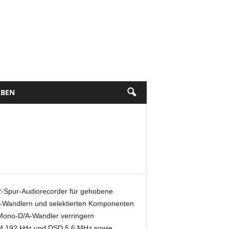
BEN
2-Spur-Audiorecorder für gehobene
-Wandlern und selektierten Komponenten
 Mono-D/A-Wandler verringern
CM 192 kHz und DSD 5,6 MHz sowie