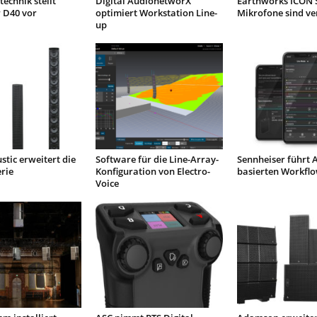
echnik stellt
Digital AudionetworX
Earthworks ICON 
 D40 vor
optimiert Workstation Line-
Mikrofone sind ve
up
stic erweitert die
Software für die Line-Array-
Sennheiser führt 
erie
Konfiguration von Electro-
basierten Workflo
Voice