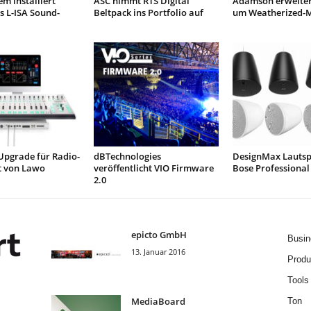
em installiert
ASC nimmt RTS Digital
Adamson erweitert
s L-ISA Sound-
Beltpack ins Portfolio auf
um Weatherized-M
Upgrade für Radio-
dBTechnologies
DesignMax Lautsp
 von Lawo
veröffentlicht VIO Firmware
Bose Professional
2.0
epicto GmbH
Busin
13. Januar 2016
Produ
Tools
MediaBoard
Ton