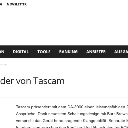
G
NEWSLETTER
ON
DIGITAL
TOOLS
RANKING
ANBIETER
AUSGA
ascam
rder von Tascam
Tascam präsentiert mit dem DA-3000 einen leistungsfähigen 
Ansprüche. Dank neuestem Schaltungsdesign mit Burr-Brown
verspricht das Gerät herausragende Klangqualität. Separate
Interferenzen zwischen den Kanälen. Und Abtastraten bis P