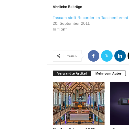
r
Ähnliche Beiträge
o
d
Tascam stellt Recorder im Taschenformat
u
20. September 2011
k
In "Ton"
t
i
o
n
Teilen
e
n
Verwandte Artikel
Mehr vom Autor