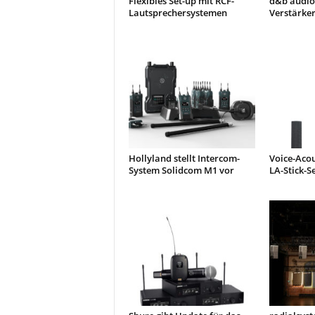
Flexibles Set-up mit RCF-
d&b audiot
Lautsprechersystemen
Verstärker
Hollyland stellt Intercom-
Voice-Acou
System Solidcom M1 vor
LA-Stick-S