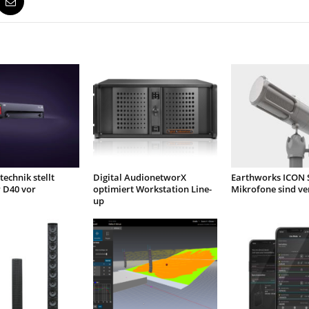
echnik stellt
Digital AudionetworX
Earthworks ICON 
 D40 vor
optimiert Workstation Line-
Mikrofone sind ve
up