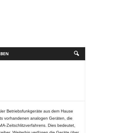
BEN
aler Betriebsfunkgeräte aus dem Hause
eits vorhandenen analogen Geräten, die
A-Zeitschlitzverfahrens. Dies bedeutet,
eiber. Weiterhin verfügen die Geräte über