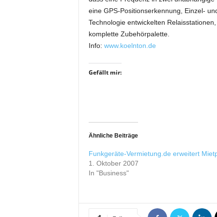
i
eine GPS-Positionserkennung, Einzel- un
f
Technologie entwickelten Relaisstationen
t
komplette Zubehörpalette.
f
Info:
www.koelnton.de
ü
r
B
Gefällt mir:
ü
h
n
e
n
-
Ähnliche Beiträge
u
n
Funkgeräte-Vermietung.de erweitert Miet
d
1. Oktober 2007
S
In "Business"
h
o
w
p