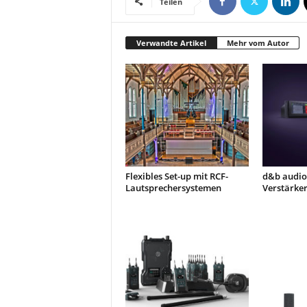
Teilen
r
o
d
Verwandte Artikel
Mehr vom Autor
u
k
t
i
o
n
e
n
Flexibles Set-up mit RCF-
d&b audiot
Lautsprechersystemen
Verstärker