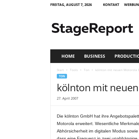
FREITAG, AUGUST 7, 2026
KONTAKT
WERBUN
S
t
a
g
e
R
e
HOME
BUSINESS
PRODUCTI
p
o
Start
Tools
Ton
kölnton mit neuen Motorola D
r
TON
t
kölnton mit neuen
–
Z
27. April 2007
e
i
t
Die kölnton GmbH hat ihre Angebotspalet
s
Motorola erweitert. Wesentliche Merkmale
c
Abhörsicherheit im digitalen Modus sowie
h
r
dass eine Frequenz in zwei unabhängige G