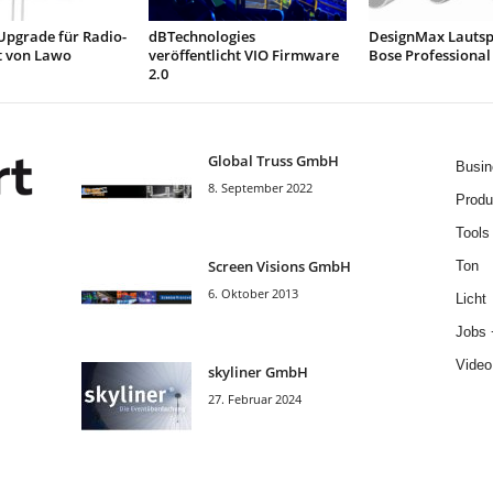
Upgrade für Radio-
dBTechnologies
DesignMax Lautsp
 von Lawo
veröffentlicht VIO Firmware
Bose Professional
2.0
Global Truss GmbH
Busin
8. September 2022
Produ
Tools
Screen Visions GmbH
Ton
6. Oktober 2013
Licht
Jobs 
Video
skyliner GmbH
27. Februar 2024