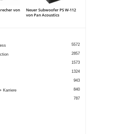
recher von
Neuer Subwoofer PS W-112
von Pan Acoustics
5572
ess
2857
ction
1573
1324
943
840
+ Karriere
787