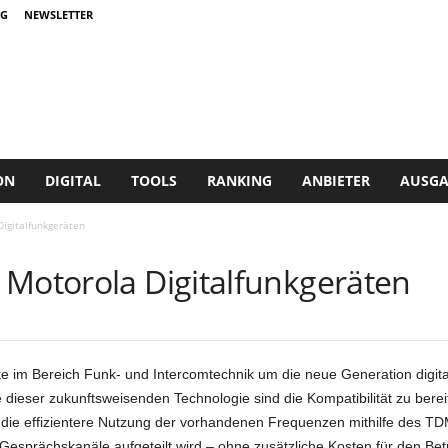
G
NEWSLETTER
ON
DIGITAL
TOOLS
RANKING
ANBIETER
AUSGA
igitalfunkgeräten
 Motorola Digitalfunkgeräten
te im Bereich Funk- und Intercomtechnik um die neue Generation digit
 dieser zukunftsweisenden Technologie sind die Kompatibilität zu ber
 die effizientere Nutzung der vorhandenen Frequenzen mithilfe des TDM
esprächskanäle aufgeteilt wird – ohne zusätzliche Kosten für den Betr