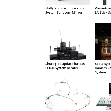
Hollyland stellt Intercom-
Voice-Acou
System Solidcom M1 vor
LA-Stick-S
Shure gibt Update für das
radialsyst
SLX-D-System heraus
immersive
System