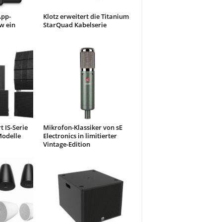
App-
Klotz erweitert die Titanium
w ein
StarQuad Kabelserie
 IS-Serie
Mikrofon-Klassiker von sE
odelle
Electronics in limitierter
Vintage-Edition