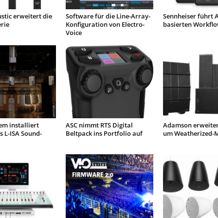
stic erweitert die
Software für die Line-Array-
Sennheiser führt 
erie
Konfiguration von Electro-
basierten Workflo
Voice
em installiert
ASC nimmt RTS Digital
Adamson erweitert
s L-ISA Sound-
Beltpack ins Portfolio auf
um Weatherized-M