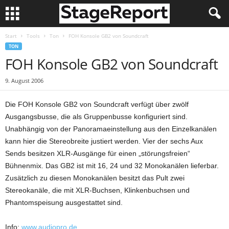
Start
Tools
Ton
FOH Konsole GB2 von Soundcraft
TON
FOH Konsole GB2 von Soundcraft
9. August 2006
Die FOH Konsole GB2 von Soundcraft verfügt über zwölf
Ausgangsbusse, die als Gruppen­busse konfiguriert sind.
Unabhängig von der Panoramaeinstellung aus den Einzelkanälen
kann hier die Stereobreite justiert werden. Vier der sechs Aux
Sends besitzen XLR-Ausgänge für einen „stö­rungsfreien“
Bühnenmix. Das GB2 ist mit 16, 24 und 32 Monokanälen lieferbar.
Zusätzlich zu diesen Monokanälen be­sitzt das Pult zwei
Stereokanäle, die mit XLR-Buchsen, Klinkenbuchsen und
Phantomspeisung ausgestattet sind.
Info:
www.audiopro.de