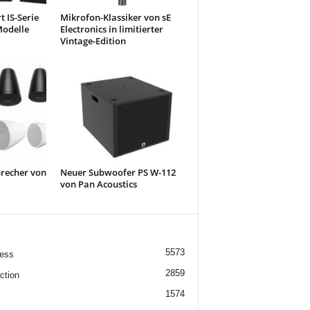
 IS-Serie
Mikrofon-Klassiker von sE
odelle
Electronics in limitierter
Vintage-Edition
recher von
Neuer Subwoofer PS W-112
von Pan Acoustics
5573
ess
2859
ction
1574