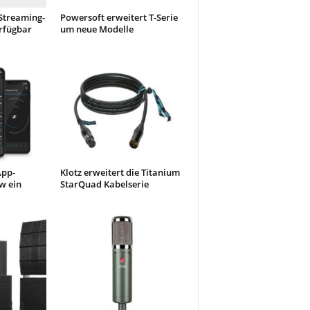
Streaming-
Powersoft erweitert T-Serie
rfügbar
um neue Modelle
App-
Klotz erweitert die Titanium
w ein
StarQuad Kabelserie