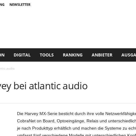
NG
NEWSLETTER
ON
DIGITAL
TOOLS
RANKING
ANBIETER
AUSGA
ntic audio
y bei atlantic audio
Die Harvey MX-Serie besticht durch ihre volle Netzwerkfähig
CobraNet on Board, Optoeingänge, Relais und unterschiedlic
je nach Produkttyp erhältlich und machen die Systeme zu echt
umfasst fünf verschiedene Modelle mit unterschiedlichen Konf