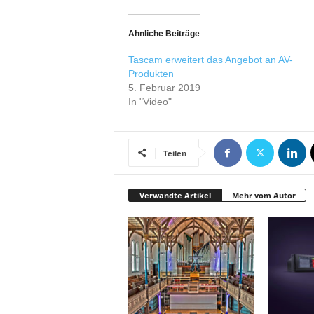
r
o
Ähnliche Beiträge
d
u
Tascam erweitert das Angebot an AV-
k
Produkten
t
5. Februar 2019
i
In "Video"
o
n
e
Teilen
n
Verwandte Artikel
Mehr vom Autor