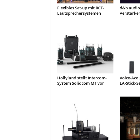
Flexibles Set-up mit RCF-
d&b audiot
Lautsprechersystemen
Verstärker
Hollyland stellt Intercom-
Voice-Acou
System Solidcom M1 vor
LA-Stick-S