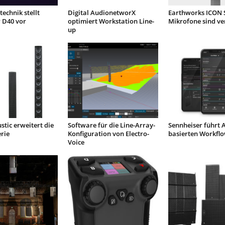
echnik stellt
Digital AudionetworX
Earthworks ICON 
 D40 vor
optimiert Workstation Line-
Mikrofone sind ve
up
stic erweitert die
Software für die Line-Array-
Sennheiser führt 
erie
Konfiguration von Electro-
basierten Workflo
Voice