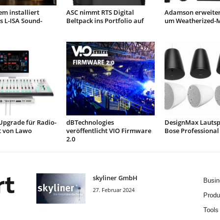
em installiert
ASC nimmt RTS Digital
Adamson erweitert
s L-ISA Sound-
Beltpack ins Portfolio auf
um Weatherized-M
Upgrade für Radio-
dBTechnologies
DesignMax Lautsp
 von Lawo
veröffentlicht VIO Firmware
Bose Professional
2.0
skyliner GmbH
Busin
27. Februar 2024
Produ
Tools