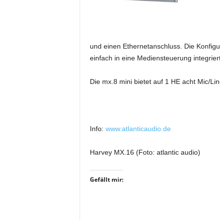
i
f
t
f
und einen Ethernetanschluss. Die Konfigu
ü
einfach in eine Mediensteuerung integrier
r
B
ü
Die mx.8 mini bietet auf 1 HE acht Mic/L
h
n
e
n
Info:
www.atlanticaudio.de
-
u
Harvey MX.16 (Foto: atlantic audio)
n
d
S
Gefällt mir:
h
o
w
p