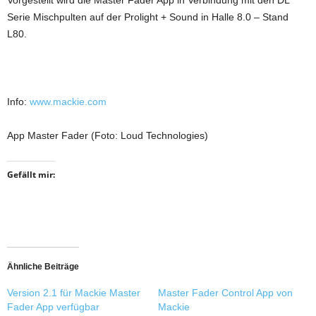
Vorgestellt wird die Master Fader App in Verbindung mit den DL
Serie Mischpulten auf der Prolight + Sound in Halle 8.0 – Stand
L80.
Info:
www.mackie.com
App Master Fader (Foto: Loud Technologies)
Gefällt mir:
Ähnliche Beiträge
Version 2.1 für Mackie Master
Master Fader Control App von
Fader App verfügbar
Mackie