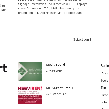
Signage, interaktiven und Direct View-LED-Displays
3 zum
sowie Professional TV, gibt die Ernennung des
. Der
erfahrenen LED-Spezialisten Marco Priebe zum...
Seite 2 von 3
MediaBoard
Busin
7. März 2019
Produ
Tools
MEEVI-rent GmbH
Ton
25. Oktober 2023
Licht
Jobs 