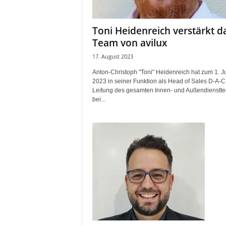
i
f
Toni Heidenreich verstärkt d
t
Team von avilux
f
ü
17. August 2023
r
Anton-Christoph "Toni" Heidenreich hat zum 1. Ju
B
2023 in seiner Funktion als Head of Sales D-A-C
ü
Leitung des gesamten Innen- und Außendienstt
h
bei...
n
e
n
-
u
n
d
S
h
o
w
p