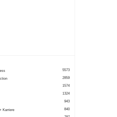
5573
ess
2859
ction
1574
1324
943
840
+ Karriere
787