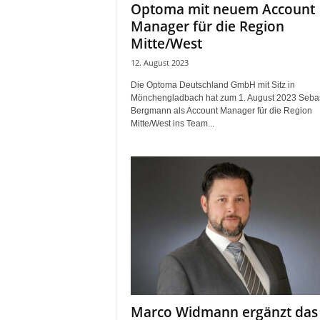
Optoma mit neuem Account
r
Manager für die Region
o
d
Mitte/West
u
12. August 2023
k
t
Die Optoma Deutschland GmbH mit Sitz in
i
Mönchengladbach hat zum 1. August 2023 Seba
Bergmann als Account Manager für die Region
o
Mitte/West ins Team...
n
e
n
Marco Widmann ergänzt das