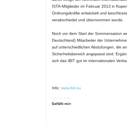
i
ISTA-Mitglieder im Februar 2013 in Kopen
f
Ordnungskräfte entwickelt und beschlosse
t
verabschiedet und übernommen wurde.
f
ü
Noch vor dem Start der Sommersaison we
r
Deutschland) Mitarbeiter der Unternehmen
B
ü
auf unterschiedlichen Abstufungen, die a
h
Sicherheitsbereich angepasst sind. Ergä
n
sich das IBIT gut im internationalen Verb
e
n
-
u
Info:
www.ibit.eu
n
d
S
Gefällt mir:
h
o
w
p