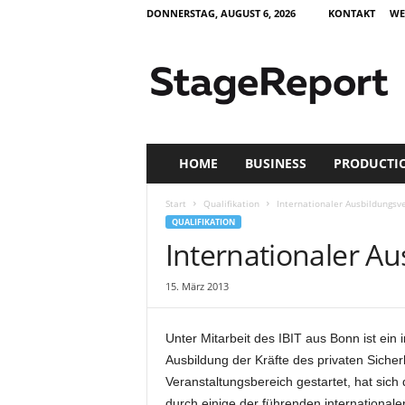
DONNERSTAG, AUGUST 6, 2026
KONTAKT
WE
S
t
a
g
e
R
e
HOME
BUSINESS
PRODUCTI
p
o
Start
Qualifikation
Internationaler Ausbildungsv
r
QUALIFIKATION
t
Internationaler A
–
Z
15. März 2013
e
i
t
Unter Mitarbeit des IBIT aus Bonn ist ein
s
Ausbildung der Kräfte des privaten Siche
c
Veranstaltungsbereich gestartet, hat sich 
h
r
durch einige der führenden internationale