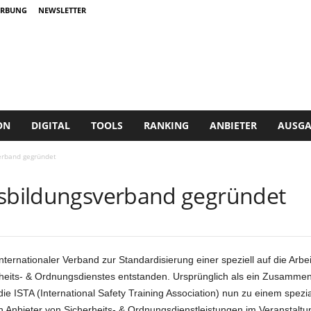
RBUNG
NEWSLETTER
ON
DIGITAL
TOOLS
RANKING
ANBIETER
AUSGA
erband gegründet
usbildungsverband gegründet
 internationaler Verband zur Standardisierung einer speziell auf die Ar
rheits- & Ordnungsdienstes entstanden. Ursprünglich als ein Zusamme
die ISTA (International Safety Training Association) nun zu einem spezia
n Anbieter von Sicherheits- & Ordnungsdienstleistungen im Veranstaltu