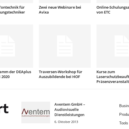
Tontechnik für
Zwei neue Webinare bei
Online-Schulungs
tungstechniker
Avixa
von ETC
amm der DEAplus
Traversen-Workshop für
Kurse zum
 2020
Auszubildende bei HOF
Laserschutzbeauft
Präsenzveranstal
Aventem GmbH –
Busin
Audiovisuelle
Dienstleistungen
Produ
6. Oktober 2013
Tools