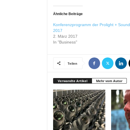
r
o
Ähnliche Beiträge
d
u
Konferenzprogramm der Prolight + Sound
k
2017
t
2. März 2017
i
In "Business"
o
n
e
Teilen
n
Verwandte Artikel
Mehr vom Autor