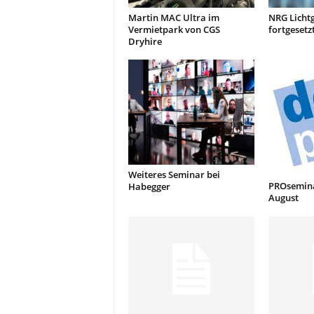
Martin MAC Ultra im
NRG Licht
Vermietpark von CGS
fortgesetz
Dryhire
Weiteres Seminar bei
PROsemina
Habegger
August