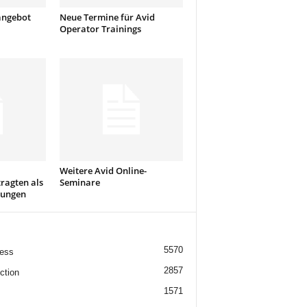
angebot
Neue Termine für Avid
Operator Trainings
Weitere Avid Online-
ragten als
Seminare
tungen
5570
ess
2857
ction
1571