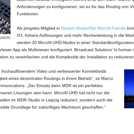
Anforderungen zu konfigurieren, sei es für das Routing von Vi
Funktionen.
Als jüngstes Mitglied in
Riedels MediorNet MicroN-Familie
bri
I/O, höhere Auflösungen und mehr Rechenleistung in die Medi
el/MDR)
werden 20 MicroN UHD-Nodes in einer Standardkonfiguration f
ewer App als Multiviewer konfiguriert. Broadcast Solutions‘ hi human in
ion zu vereinfachen und die Komplexität der Installation zu reduzieren
h hochauflösendem Video und verbesserter Konnektivität
keit eines dezentralen Routings in ihrem Betrieb“, so Marco
munications. „Der Einsatz beim MDR ist ein perfektes
 unseren Lösungen sein kann. MicroN UHD hat nicht nur die
llen im MDR-Studio in Leipzig reduziert, sondern auch die
e solide Grundlage für zukünftiges Wachstum geschaffen.“