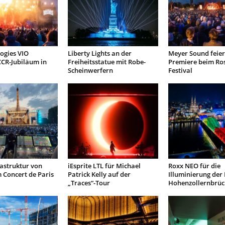
ogies VIO
Liberty Lights an der
Meyer Sound feiert
CCR-Jubiläum in
Freiheitsstatue mit Robe-
Premiere beim Ros
Scheinwerfern
Festival
astruktur von
iEsprite LTL für Michael
Roxx NEO für die
 Concert de Paris
Patrick Kelly auf der
Illuminierung der
„Traces“-Tour
Hohenzollernbrüc