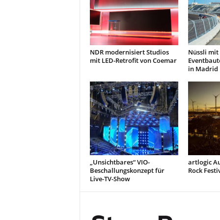
NDR modernisiert Studios
Nüssli mi
mit LED-Retrofit von Coemar
Eventbaute
in Madrid
„Unsichtbares“ VIO-
artlogic A
Beschallungskonzept für
Rock Festi
Live-TV-Show