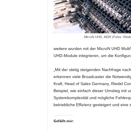
i
f
t
f
ü
r
MicroN UHD, MDR (Fotos: Ried
B
ü
weitere wurden mit der MicroN UHD MultiVi
h
UHD-Module integrieren, um die Konfigurat
n
e
„Mit der stetig steigenden Nachfrage nac
n
erkennen viele Broadcaster die Notwendig
-
Kraft, Head of Sales Germany, Riedel Com
u
Beispiel, wie einfach dieser Umstieg mit
n
d
Systemkomplexität und mögliche Fehlerque
S
betriebliche Effizienz gesteigert und ein
h
o
Gefällt mir:
w
p