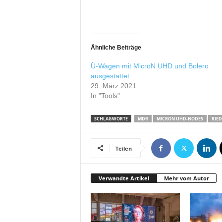
r
o
d
u
k
Ähnliche Beiträge
t
Ü-Wagen mit MicroN UHD und Bolero
i
ausgestattet
o
29. März 2021
n
In "Tools"
e
n
SCHLAGWORTE
MDR
MICRON UHD-NODES
RIED
Teilen
Verwandte Artikel
Mehr vom Autor