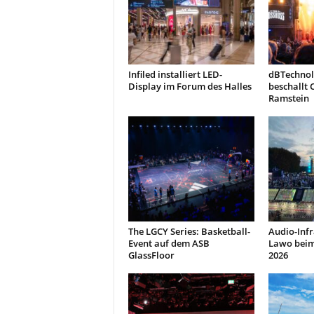
Infiled installiert LED-
dBTechnol
Display im Forum des Halles
beschallt 
Ramstein
The LGCY Series: Basketball-
Audio-Infr
Event auf dem ASB
Lawo beim
GlassFloor
2026