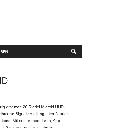
BEN
HD
zig ersetzen 26 Riedel MicroN UHD-
buierte Signalverteilung – konfigurier-
tions. Mit seiner modularen, App-
das System genau nach ihren