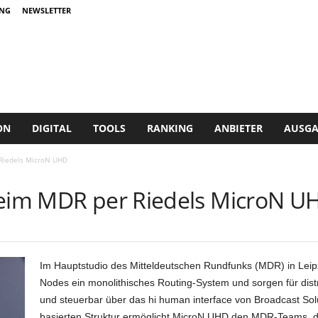
NG
NEWSLETTER
ON
DIGITAL
TOOLS
RANKING
ANBIETER
AUSGA
 Riedels MicroN UHD
beim MDR per Riedels MicroN U
Im Hauptstudio des Mitteldeutschen Rundfunks (MDR) in Leip
Nodes ein monolithisches Routing-System und sorgen für distri
und steuerbar über das hi human interface von Broadcast Solu
basierten Struktur ermöglicht MicroN UHD den MDR-Teams, 