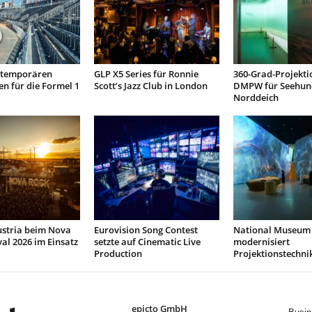
t temporären
GLP X5 Series für Ronnie
360-Grad-Projekti
n für die Formel 1
Scott’s Jazz Club in London
DMPW für Seehun
Norddeich
ustria beim Nova
Eurovision Song Contest
National Museum 
val 2026 im Einsatz
setzte auf Cinematic Live
modernisiert
Production
Projektionstechni
epicto GmbH