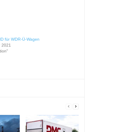
HD für WDR-Ü-Wagen
r 2021
tion"