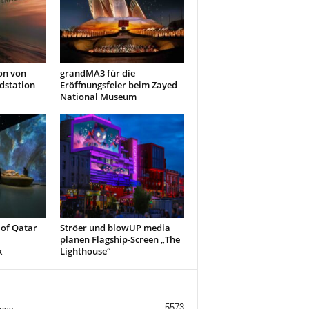
on von
grandMA3 für die
dstation
Eröffnungsfeier beim Zayed
National Museum
of Qatar
Ströer und blowUP media
planen Flagship-Screen „The
k
Lighthouse“
5573