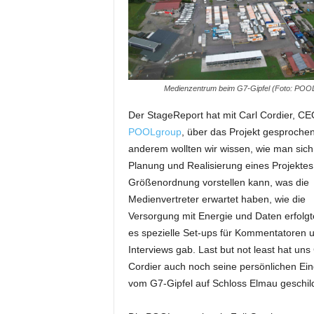
i
f
t
f
ü
r
Medienzentrum beim G7-Gipfel (Foto: POO
B
Der StageReport hat mit Carl Cordier, CE
ü
h
POOLgroup
, über das Projekt gesprochen
n
anderem wollten wir wissen, wie man sich
e
Planung und Realisierung eines Projektes
n
Größenordnung vorstellen kann, was die
-
Medienvertreter erwartet haben, wie die
u
Versorgung mit Energie und Daten erfolg
n
es spezielle Set-ups für Kommentatoren 
d
S
Interviews gab. Last but not least hat uns 
h
Cordier auch noch seine persönlichen Ei
o
vom G7-Gipfel auf Schloss Elmau geschild
w
p