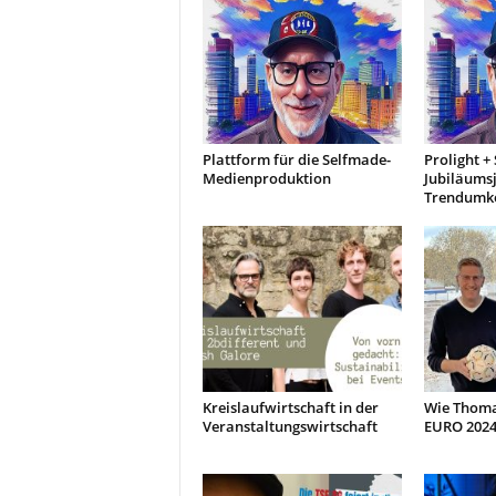
Plattform für die Selfmade-
Prolight +
Medienproduktion
Jubiläumsj
Trendumk
Kreislaufwirtschaft in der
Wie Thoma
Veranstaltungswirtschaft
EURO 2024 