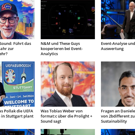
 Sound: Führt das
N&M und These Guys
Event-Analyse un
ahr zur
kooperieren bei Event-
Auswertung
ehr?
Analytics
s Pollak die UEFA
Was Tobias Weber von
Fragen an Daniel
in Stuttgart plant
format:c über die Prolight +
von 2bdifferent zur
Sound sagt
Sustainability