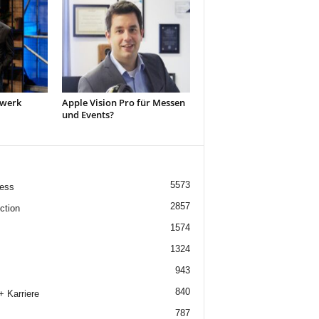
twerk
Apple Vision Pro für Messen
und Events?
5573
ess
2857
ction
1574
1324
943
840
+ Karriere
787