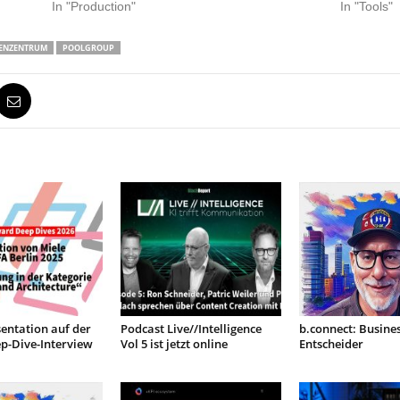
In "Production"
In "Tools"
ENZENTRUM
POOLGROUP
entation auf der
Podcast Live//Intelligence
b.connect: Busines
p-Dive-Interview
Vol 5 ist jetzt online
Entscheider