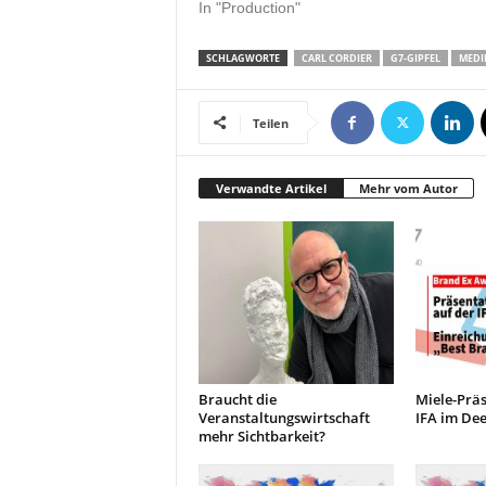
In "Production"
SCHLAGWORTE
CARL CORDIER
G7-GIPFEL
MEDI
Teilen
Verwandte Artikel
Mehr vom Autor
Braucht die
Miele-Präs
Veranstaltungswirtschaft
IFA im Dee
mehr Sichtbarkeit?