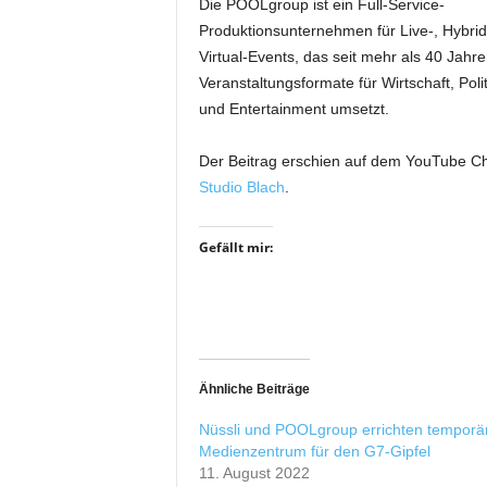
Die POOLgroup ist ein Full-Service-
r
Produktionsunternehmen für Live-, Hybrid
o
Virtual-Events, das seit mehr als 40 Jahr
d
u
Veranstaltungsformate für Wirtschaft, Polit
k
und Entertainment umsetzt.
t
i
Der Beitrag erschien auf dem YouTube C
o
Studio Blach
.
n
e
n
Gefällt mir:
Ähnliche Beiträge
Nüssli und POOLgroup errichten temporä
Medienzentrum für den G7-Gipfel
11. August 2022