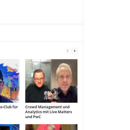
s-Club für
Crowd Management und
Analytics mit Live Matters
und PwC