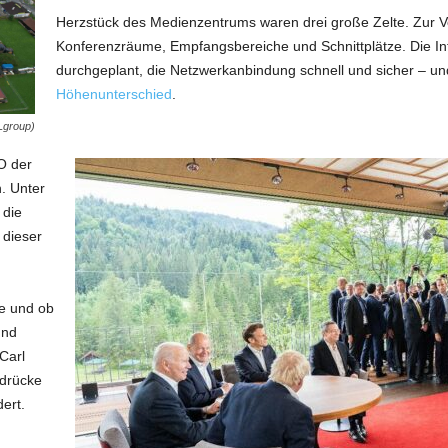
Herzstück des Medienzentrums waren drei große Zelte. Zur V
Konferenzräume, Empfangsbereiche und Schnittplätze. Die Inf
durchgeplant, die Netzwerkanbindung schnell und sicher – und
Höhenunterschied
.
Lgroup)
O der
. Unter
 die
 dieser
te und ob
und
Carl
ndrücke
ert.