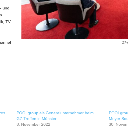
- und
en
ik, TV
hannel
G7-G
res
POOLgroup als Generalunternehmer beim
POOLgroup
G7-Treffen in Münster
Meyer So
8. November 2022
30. Novem