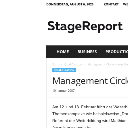
DONNERSTAG, AUGUST 6, 2026
KONTAKT
WE
S
t
a
g
e
R
e
HOME
BUSINESS
PRODUCTI
p
o
Start
Qualifikation
Management Circle bietet Se
r
QUALIFIKATION
t
Management Circle
–
Z
10. Januar 2007
e
i
t
Am 12. und 13. Februar führt der Weiter
s
Themenkomplexe wie beispielsweise „Drama
c
Referent der Weiterbildung wird Matthias 
h
r
Awards gewonnen hat.