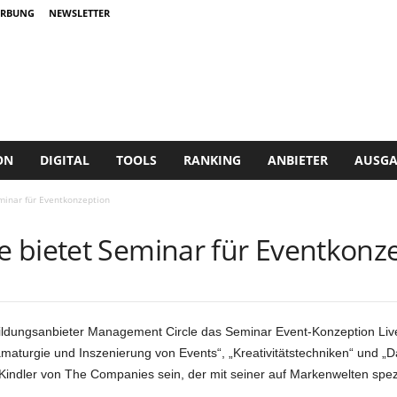
RBUNG
NEWSLETTER
ON
DIGITAL
TOOLS
RANKING
ANBIETER
AUSGA
minar für Eventkonzeption
 bietet Seminar für Eventkonz
bildungsanbieter Management Circle das Seminar Event-Konzeption Live
turgie und Inszenierung von Events“, „Kreativitätstechniken“ und „Da
Kindler von The Companies sein, der mit seiner auf Markenwelten spezi