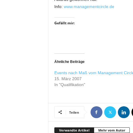
i
Info:
www.managementcircle.de
f
t
Gefällt mir:
f
ü
r
B
ü
h
n
Ähnliche Beiträge
e
Events nach Maß vom Management Circl
n
15. März 2007
-
In "Qualifikation"
u
n
d
S
h
Teilen
o
w
p
Verwandte Artikel
Mehr vom Autor