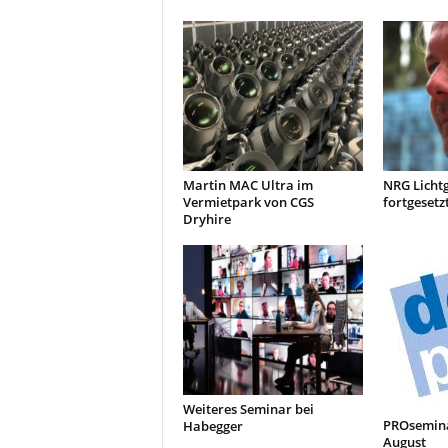
r
o
d
u
k
t
i
o
n
Martin MAC Ultra im
NRG Licht
e
Vermietpark von CGS
fortgesetz
Dryhire
n
Weiteres Seminar bei
PROsemina
Habegger
August