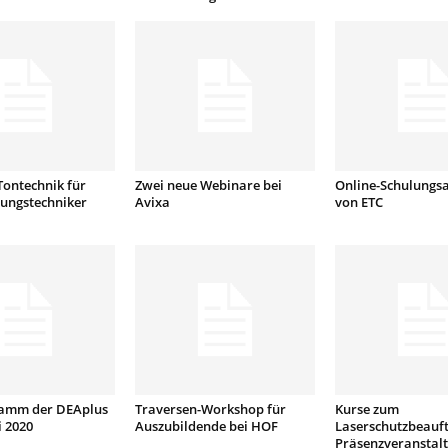
Tontechnik für
Zwei neue Webinare bei
Online-Schulungs
tungstechniker
Avixa
von ETC
amm der DEAplus
Traversen-Workshop für
Kurse zum
 2020
Auszubildende bei HOF
Laserschutzbeauft
Präsenzveranstal