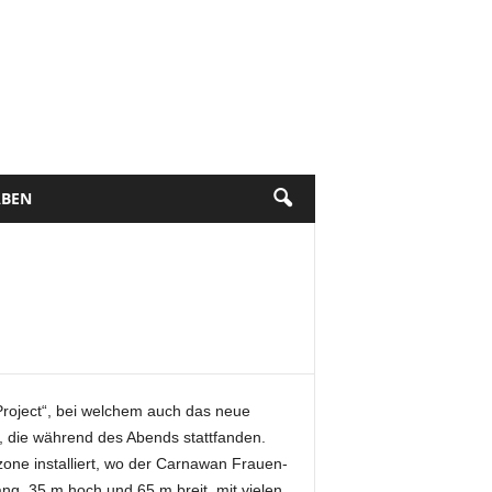
BEN
roject“, bei welchem auch das neue
s, die während des Abends stattfanden.
one installiert, wo der Carnawan Frauen-
ng, 35 m hoch und 65 m breit, mit vielen