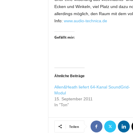
i
Ecken und Winkeln, viel Platz und dazu no
f
allerdings möglich, den Raum mit dem vol
t
Info:
www.audio-technica.de
f
ü
r
Gefällt mir:
B
ü
h
n
e
n
Ähnliche Beiträge
-
u
Allen&Heath liefert 64-Kanal SoundGrid-
n
Modul
15. September 2011
d
In "Ton"
S
h
o
w
Teilen
p