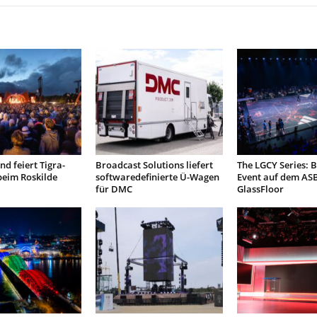
d feiert Tigra-
Broadcast Solutions liefert
The LGCY Series: B
beim Roskilde
softwaredefinierte Ü-Wagen
Event auf dem AS
für DMC
GlassFloor