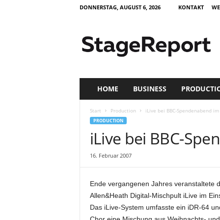
DONNERSTAG, AUGUST 6, 2026
KONTAKT
WE
S
t
a
g
e
R
e
HOME
BUSINESS
PRODUCTI
p
o
Start
Production
iLive bei BBC-Spendenabend im 
r
PRODUCTION
t
iLive bei BBC-Spe
–
Z
16. Februar 2007
e
i
t
Ende vergangenen Jahres veranstaltete d
s
Allen&Heath Digital-Mischpult iLive im Ei
c
Das iLive-System umfasste ein iDR-64 und
h
r
Chor eine Mischung aus Weihnachts- und t