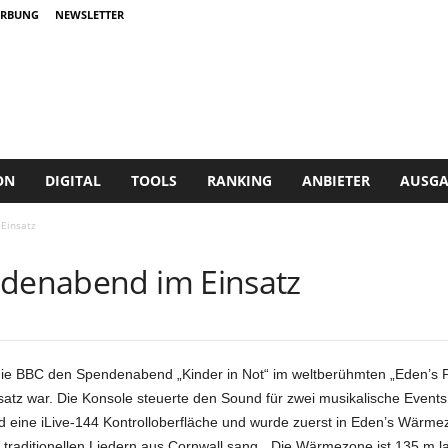
RBUNG
NEWSLETTER
ON
DIGITAL
TOOLS
RANKING
ANBIETER
AUSGA
Einsatz
ndenabend im Einsatz
ie BBC den Spendenabend „Kinder in Not“ im weltberühmten „Eden’s P
nsatz war. Die Konsole steuerte den Sound für zwei musikalische Event
 eine iLive-144 Kontrolloberfläche und wurde zuerst in Eden’s Wärmez
raditionellen Liedern aus Cornwall sang. „Die Wärmezone ist 135 m la