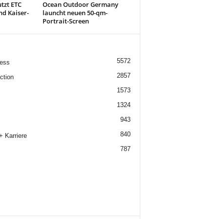
tzt ETC
Ocean Outdoor Germany
nd Kaiser-
launcht neuen 50-qm-
Portrait-Screen
5572
ess
2857
ction
1573
1324
943
840
+ Karriere
787