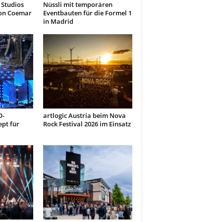
 Studios
Nüssli mit temporären
von Coemar
Eventbauten für die Formel 1
in Madrid
O-
artlogic Austria beim Nova
pt für
Rock Festival 2026 im Einsatz