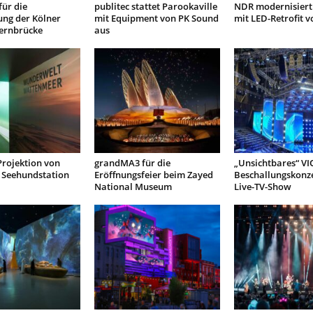
ür die
publitec stattet Parookaville
NDR modernisiert
ung der Kölner
mit Equipment von PK Sound
mit LED-Retrofit 
ernbrücke
aus
Projektion von
grandMA3 für die
„Unsichtbares“ VI
Seehundstation
Eröffnungsfeier beim Zayed
Beschallungskonze
National Museum
Live-TV-Show