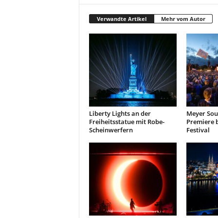
r
o
Verwandte Artikel
Mehr vom Autor
d
u
k
t
i
o
n
e
n
Liberty Lights an der
Meyer Soun
Freiheitsstatue mit Robe-
Premiere 
Scheinwerfern
Festival