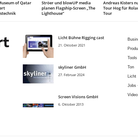
Museum of Qatar
Ströer und blowUP media
Andreas Kisters nu
ert
planen Flagship-Screen „The
Tour Hog für Rola
stechnik
Lighthouse“
Tour
Licht Bühne Rigging cast
Busin
21. Oktober 2021
Produ
Tools
skyliner GmbH
Ton
27. Februar 2024
Licht
Jobs 
Video
Screen Visions GmbH
6. Oktober 2013