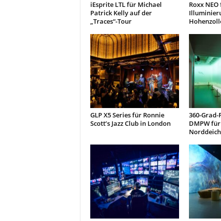
iEsprite LTL für Michael
Roxx NEO f
Patrick Kelly auf der
Illuminier
„Traces“-Tour
Hohenzoll
GLP X5 Series für Ronnie
360-Grad-
Scott’s Jazz Club in London
DMPW für 
Norddeich