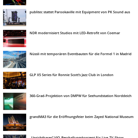
publitec stattet Parookaville mit Equipment von PK Sound aus
NDR modernisiert Studios mit LED-Retrofit von Coemar
Nüssli mit temporären Eventbauten für die Formel 1 in Madrid
GLP X5 Series für Ronnie Scott’s Jazz Club in London
360-Grad-Projektion von DMPW für Seehundstation Norddeich
grandMA3 für die Eröffnungsfeier beim Zayed National Museum
„Unsichtbares“ VIO-Beschallungskonzept für Live-TV-Show