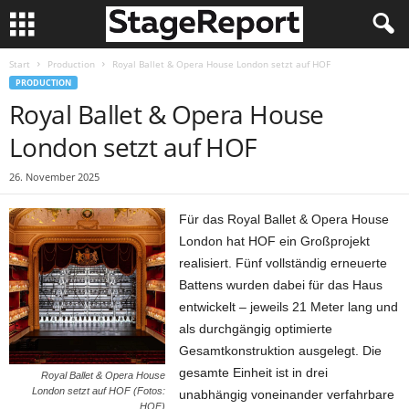
Start
Production
Royal Ballet & Opera House London setzt auf HOF
PRODUCTION
Royal Ballet & Opera House
London setzt auf HOF
26. November 2025
Für das Royal Ballet & Opera House
London hat HOF ein Großprojekt
realisiert. Fünf vollständig erneuerte
Battens wurden dabei für das Haus
entwickelt – jeweils 21 Meter lang und
als durchgängig optimierte
Gesamtkonstruktion ausgelegt. Die
gesamte Einheit ist in drei
Royal Ballet & Opera House
London setzt auf HOF (Fotos:
unabhängig voneinander verfahrbare
HOF)