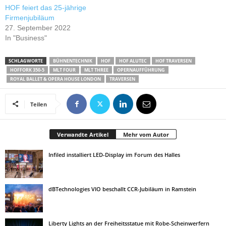
HOF feiert das 25-jährige
Firmenjubiläum
27. September 2022
In "Business"
SCHLAGWORTE
BÜHNENTECHNIK
HOF
HOF ALUTEC
HOF TRAVERSEN
HOFFORK 350-5
MLT FOUR
MLT THREE
OPERNAUFFÜHRUNG
ROYAL BALLET & OPERA HOUSE LONDON
TRAVERSEN
Teilen
Verwandte Artikel
Mehr vom Autor
Infiled installiert LED-Display im Forum des Halles
dBTechnologies VIO beschallt CCR-Jubiläum in Ramstein
Liberty Lights an der Freiheitsstatue mit Robe-Scheinwerfern