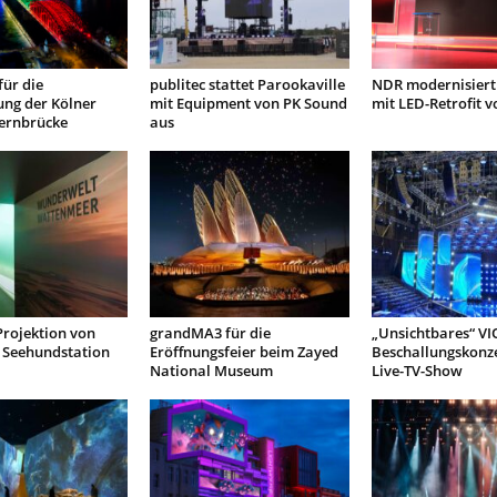
ür die
publitec stattet Parookaville
NDR modernisiert
ung der Kölner
mit Equipment von PK Sound
mit LED-Retrofit 
ernbrücke
aus
Projektion von
grandMA3 für die
„Unsichtbares“ VI
Seehundstation
Eröffnungsfeier beim Zayed
Beschallungskonze
National Museum
Live-TV-Show