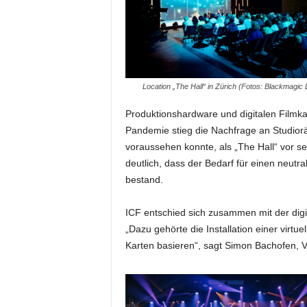
i
f
t
f
ü
r
Location „The Hall“ in Zürich (Fotos: Blackmagic
B
ü
Produktionshardware und digitalen Film
h
Pandemie stieg die Nachfrage an Studior
n
voraussehen konnte, als „The Hall“ vor 
e
deutlich, dass der Bedarf für einen neut
n
bestand.
-
u
ICF entschied sich zusammen mit der di
n
d
„Dazu gehörte die Installation einer virt
S
Karten basieren“, sagt Simon Bachofen, 
h
o
w
p