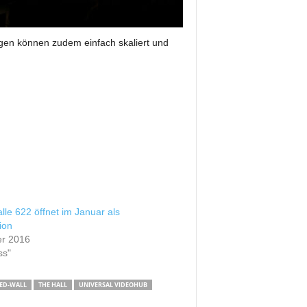
gen können zudem einfach skaliert und
alle 622 öffnet im Januar als
ion
er 2016
ss"
ED-WALL
THE HALL
UNIVERSAL VIDEOHUB