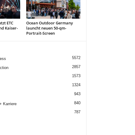
tzt ETC
Ocean Outdoor Germany
nd Kaiser-
launcht neuen 50-qm-
Portrait-Screen
5572
ess
2857
ction
1573
1324
943
840
+ Karriere
787