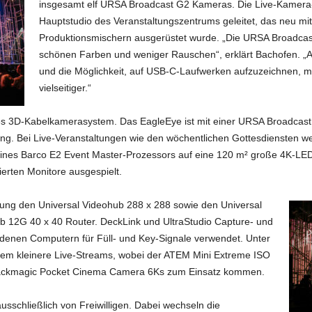
insgesamt elf URSA Broadcast G2 Kameras. Die Live-Kamera-
Hauptstudio des Veranstaltungszentrums geleitet, das neu mit
Produktionsmischern ausgerüstet wurde. „Die URSA Broadcast
schönen Farben und weniger Rauschen“, erklärt Bachofen. „
und die Möglichkeit, auf USB-C-Laufwerken aufzuzeichnen,
vielseitiger.“
es 3D-Kabelkamerasystem. Das EagleEye ist mit einer URSA Broadcast G
ng. Bei Live-Veranstaltungen wie den wöchentlichen Gottesdiensten w
 eines Barco E2 Event Master-Prozessors auf eine 120 m² große 4K-LE
erten Monitore ausgespielt.
ung den Universal Videohub 288 x 288 sowie den Universal
b 12G 40 x 40 Router. DeckLink und UltraStudio Capture- und
denen Computern für Füll- und Key-Signale verwendet. Unter
rem kleinere Live-Streams, wobei der ATEM Mini Extreme ISO
lackmagic Pocket Cinema Camera 6Ks zum Einsatz kommen.
usschließlich von Freiwilligen. Dabei wechseln die