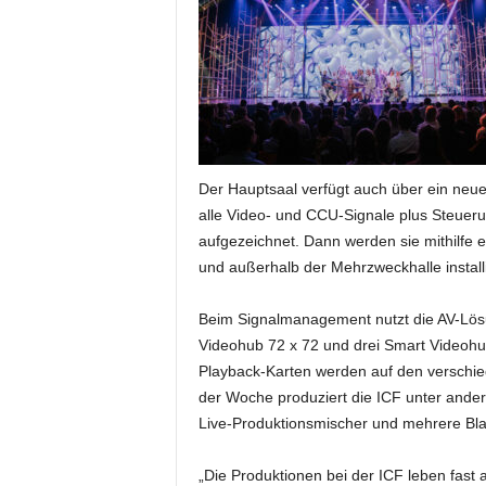
r
o
d
u
k
t
i
o
Der Hauptsaal verfügt auch über ein neu
n
alle Video- und CCU-Signale plus Steueru
e
n
aufgezeichnet. Dann werden sie mithilfe
und außerhalb der Mehrzweckhalle installi
Beim Signalmanagement nutzt die AV-Lös
Videohub 72 x 72 und drei Smart Videohu
Playback-Karten werden auf den verschie
der Woche produziert die ICF unter ande
Live-Produktionsmischer und mehrere B
„Die Produktionen bei der ICF leben fast a