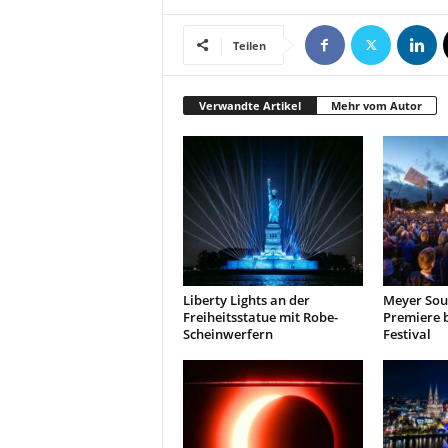
Teilen
Verwandte Artikel
Mehr vom Autor
Liberty Lights an der
Meyer Soun
Freiheitsstatue mit Robe-
Premiere 
Scheinwerfern
Festival