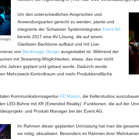
Um den unterschiedlichen Ansprüchen und
Anwendungsarten gerecht zu werden, plante und
integrierte der Schweizer Systemintegrator
Event AG
bereits 2017 eine AV-Lösung, die auf einem
 Design)
Glasfaser-Backbone aufbaut und mit Live-
kameras von
Blackmagic Design
ausgestattet ist. Während der
äumen mit Streaming-Möglichkeiten, etwas, das man nicht
sechs Jahren geplant und gebaut wurde. Dadurch wurde
ralen Mehrzweck-Kontrollraum und mehr Produktionsfläche
gitalen Kommunikationsagentur
FE Motion
, die Kellerstudios auszubau
uellen LED-Bühne mit XR (Extended Reality) -Funktionen, die auf der U
Videoprojekt- und Produkt Manager bei der Event AG.
Im Rahmen dieser geplanten Umrüstung hat man die gesamte 
wo nötig, aktualisiert. Besonders im Rahmen ihrer Mehrkamer