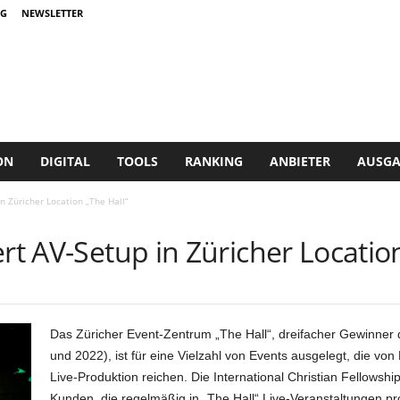
G
NEWSLETTER
ON
DIGITAL
TOOLS
RANKING
ANBIETER
AUSGA
in Züricher Location „The Hall“
ert AV-Setup in Züricher Locatio
Das Züricher Event-Zentrum „The Hall“, dreifacher Gewinner 
und 2022), ist für eine Vielzahl von Events ausgelegt, die vo
Live-Produktion reichen. Die International Christian Fellowsh
Kunden, die regelmäßig in „The Hall“ Live-Veranstaltungen pr