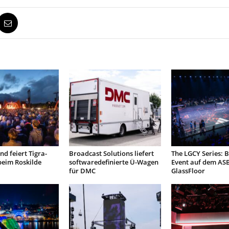
d feiert Tigra-
Broadcast Solutions liefert
The LGCY Series: B
beim Roskilde
softwaredefinierte Ü-Wagen
Event auf dem AS
für DMC
GlassFloor