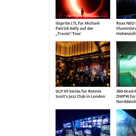
iEsprite LTL für Michael
Roxx NEO f
Patrick Kelly auf der
Illuminier
„Traces“-Tour
Hohenzoll
GLP X5 Series für Ronnie
360-Grad-
Scott’s Jazz Club in London
DMPW für 
Norddeich