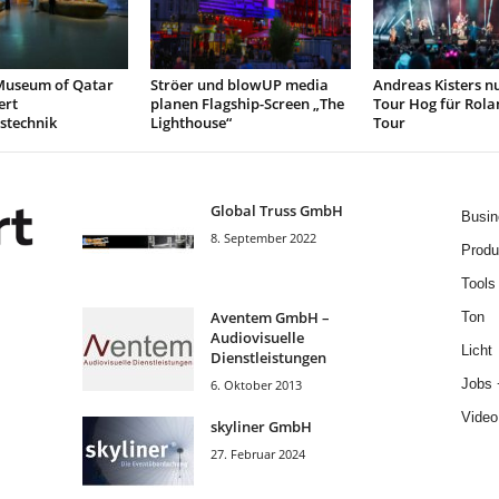
Museum of Qatar
Ströer und blowUP media
Andreas Kisters nu
ert
planen Flagship-Screen „The
Tour Hog für Rola
stechnik
Lighthouse“
Tour
Global Truss GmbH
Busin
8. September 2022
Produ
Tools
Aventem GmbH –
Ton
Audiovisuelle
Licht
Dienstleistungen
Jobs 
6. Oktober 2013
Video
skyliner GmbH
27. Februar 2024