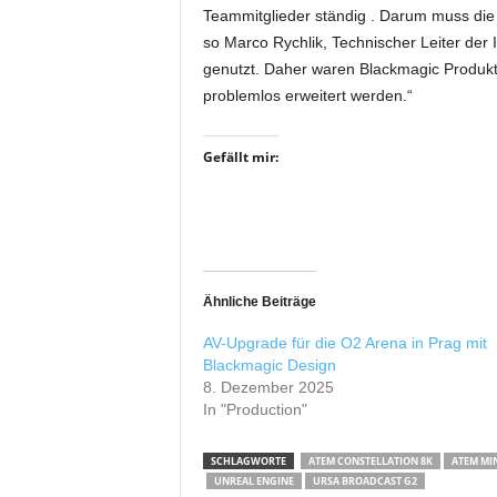
Teammitglieder ständig . Darum muss die 
so Marco Rychlik, Technischer Leiter der
genutzt. Daher waren Blackmagic Produkt
problemlos erweitert werden.“
Gefällt mir:
Ähnliche Beiträge
AV-Upgrade für die O2 Arena in Prag mit
Blackmagic Design
8. Dezember 2025
In "Production"
SCHLAGWORTE
ATEM CONSTELLATION 8K
ATEM MI
UNREAL ENGINE
URSA BROADCAST G2