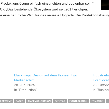
Produktionslösung einfach einzurichten und bedienbar sein,“
 ICF. „Das bestehende Ökosystem wird seit 2017 erfolgreich
e eine natürliche Wahl für das neueste Upgrade. Die Produktionslösun
Blackmagic Design auf dem Pioneer Two
Industrieh
Medienschiff
Eventlocat
28. Juni 2025
28. Oktob
In "Production"
In "Busine
NI EXTREME
BARCO
BLACKMAGIC DESIGN
EVENT AG
EVENTLOCATION
FE MOTION
L