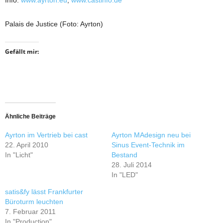
Info:
www.ayrton.eu
,
www.castinfo.de
Palais de Justice (Foto: Ayrton)
Gefällt mir:
Ähnliche Beiträge
Ayrton im Vertrieb bei cast
Ayrton MAdesign neu bei
22. April 2010
Sinus Event-Technik im
In "Licht"
Bestand
28. Juli 2014
In "LED"
satis&fy lässt Frankfurter
Büroturm leuchten
7. Februar 2011
In "Production"