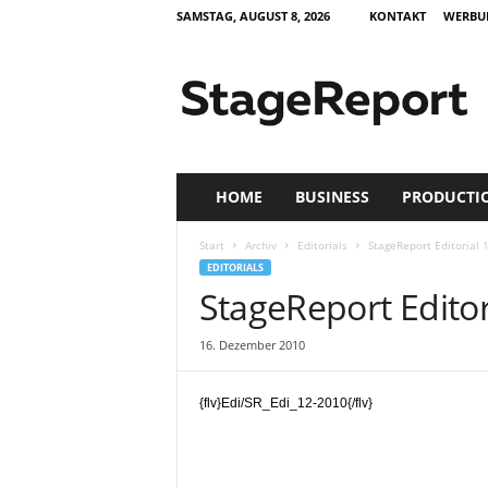
SAMSTAG, AUGUST 8, 2026
KONTAKT
WERBU
S
t
a
g
e
R
e
HOME
BUSINESS
PRODUCTI
p
o
Start
Archiv
Editorials
StageReport Editorial 
r
EDITORIALS
t
StageReport Editor
–
Z
16. Dezember 2010
e
i
t
{flv}Edi/SR_Edi_12-2010{/flv}
s
c
h
r