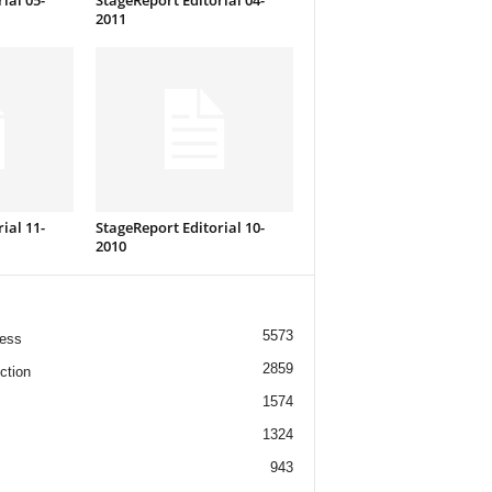
ial 05-
StageReport Editorial 04-
2011
ial 11-
StageReport Editorial 10-
2010
5573
ess
2859
ction
1574
1324
943