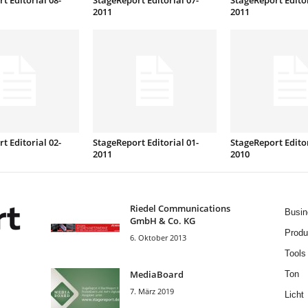
t Editorial 08-
StageReport Editorial 07-
StageReport Editor
2011
2011
t Editorial 02-
StageReport Editorial 01-
StageReport Editor
2011
2010
Riedel Communica­tions
Busin
GmbH & Co. KG
Produ
6. Oktober 2013
Tools
MediaBoard
Ton
7. März 2019
Licht