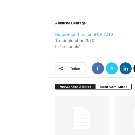
r
o
d
u
Ähnliche Beiträge
k
StageReport Editorial 09-2010
t
15. September 2010
i
In "Editorials"
o
n
e
n
Teilen
Verwandte Artikel
Mehr vom Autor