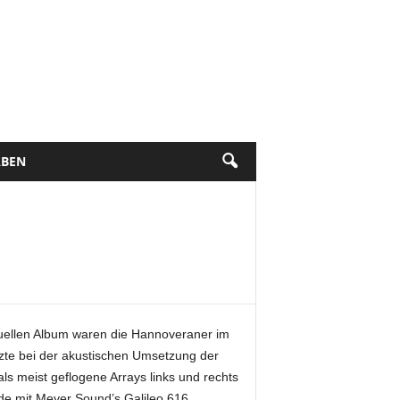
BEN
tuellen Album waren die Hannoveraner im
te bei der akustischen Umsetzung der
 meist geflogene Arrays links und rechts
e mit Meyer Sound’s Galileo 616