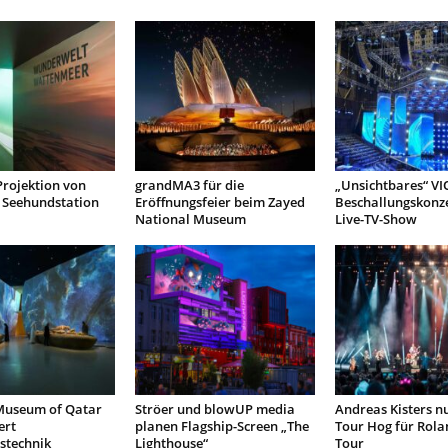
Projektion von
grandMA3 für die
„Unsichtbares“ VI
Seehundstation
Eröffnungsfeier beim Zayed
Beschallungskonze
National Museum
Live-TV-Show
Museum of Qatar
Ströer und blowUP media
Andreas Kisters nu
ert
planen Flagship-Screen „The
Tour Hog für Rola
stechnik
Lighthouse“
Tour