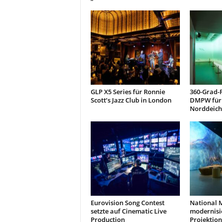
GLP X5 Series für Ronnie
360-Grad-
Scott’s Jazz Club in London
DMPW für 
Norddeich
Eurovision Song Contest
National 
setzte auf Cinematic Live
modernisi
Production
Projektion