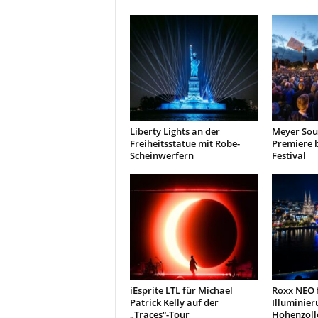
r
o
d
u
k
t
i
o
n
Liberty Lights an der
Meyer Soun
e
Freiheitsstatue mit Robe-
Premiere 
Scheinwerfern
Festival
n
iEsprite LTL für Michael
Roxx NEO f
Patrick Kelly auf der
Illuminier
„Traces“-Tour
Hohenzoll