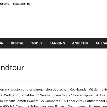
RBUNG
NEWSLETTER
ON
DIGITAL
TOOLS
RANKING
ANBIETER
AUSGA
andtour
en wichtigsten und erfolgreichsten deutschen Rockbands. Mit dem ak
gs. Wolfgang „Schabbach“ Neumann von Sirius Showequipment AG setz
 Einsatz kamen zwölf MICA Compact Curvilinear Array Lautsprecher als
er 600-HP Compact Subwoofer zum Einsatz. Das gesamte System wurd