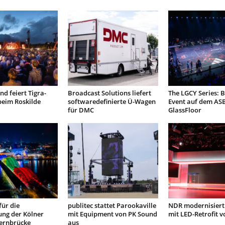
d feiert Tigra-
Broadcast Solutions liefert
The LGCY Series: B
beim Roskilde
softwaredefinierte Ü-Wagen
Event auf dem AS
für DMC
GlassFloor
ür die
publitec stattet Parookaville
NDR modernisiert
ung der Kölner
mit Equipment von PK Sound
mit LED-Retrofit 
ernbrücke
aus