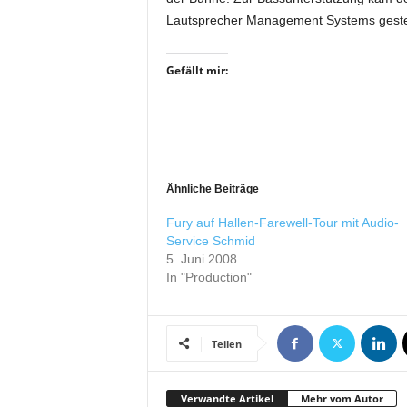
i
Lautsprecher Management Systems gesteue
f
t
Gefällt mir:
f
ü
r
B
ü
h
n
Ähnliche Beiträge
e
Fury auf Hallen-Farewell-Tour mit Audio-
n
Service Schmid
-
5. Juni 2008
u
In "Production"
n
d
S
h
Teilen
o
w
p
Verwandte Artikel
Mehr vom Autor