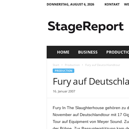
DONNERSTAG, AUGUST 6, 2026
KONTAKT
WE
S
t
a
g
e
R
e
HOME
BUSINESS
PRODUCTI
p
o
Start
Production
Fury auf Deutschlandtour
r
PRODUCTION
t
Fury auf Deutschl
–
Z
16. Januar 2007
e
i
t
Fury In The Slaughterhouse gehören zu d
s
November auf Deutschlandtour mit 17 Gi
c
Tour auf Equipment von Meyer Sound. Zum
h
r
der Bühne. Zur Bassunterstützung kam d