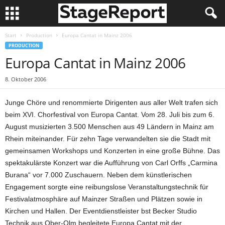
Start
Production
Europa Cantat in Mainz 2006
PRODUCTION
Europa Cantat in Mainz 2006
8. Oktober 2006
Junge Chöre und renommierte Dirigenten aus aller Welt trafen sich
beim XVI. Chorfestival von Europa Cantat. Vom 28. Juli bis zum 6.
August musizierten 3.500 Menschen aus 49 Ländern in Mainz am
Rhein miteinander. Für zehn Tage verwandelten sie die Stadt mit
gemeinsamen Workshops und Konzerten in eine große Bühne. Das
spektakulärste Konzert war die Aufführung von Carl Orffs „Carmina
Burana“ vor 7.000 Zuschauern. Neben dem künstlerischen
Engagement sorgte eine reibungslose Veranstaltungstechnik für
Festivalatmosphäre auf Mainzer Straßen und Plätzen sowie in
Kirchen und Hallen. Der Eventdienstleister bst Becker Studio
Technik aus Ober-Olm begleitete Europa Cantat mit der