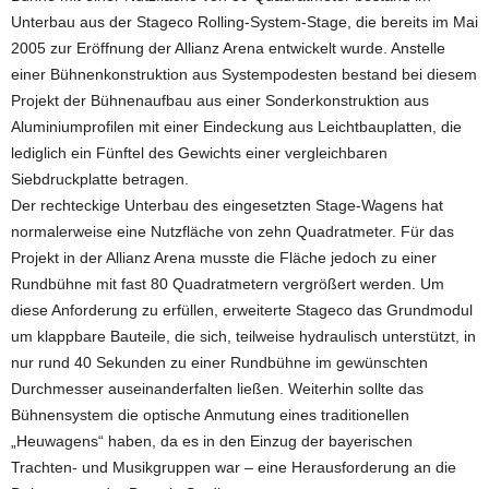
Unterbau aus der Stageco Rolling-System-Stage, die bereits im Mai
2005 zur Eröffnung der Allianz Arena ent­wickelt wurde. Anstelle
einer Bühnenkonstruktion aus Systempodesten bestand bei diesem
Projekt der Bühnenaufbau aus einer Sonderkonstruktion aus
Aluminiumpro­filen mit einer Eindeckung aus Leichtbauplatten, die
lediglich ein Fünftel des Gewichts einer vergleichbaren
Siebdruckplatte betragen.
Der rechteckige Unterbau des eingesetzten Stage-Wagens hat
normalerweise eine Nutzfläche von zehn Quadratmeter. Für das
Projekt in der Allianz Arena musste die Flä­che jedoch zu einer
Rundbühne mit fast 80 Quadratmetern vergrößert werden. Um
diese Anforderung zu erfüllen, erweiterte Stageco das Grundmodul
um klappbare Bauteile, die sich, teilweise hydraulisch unterstützt, in
nur rund 40 Sekunden zu einer Rundbühne im gewünschten
Durchmesser auseinanderfalten ließen. Weiterhin sollte das
Bühnensystem die optische Anmutung eines traditionellen
„Heuwagens“ haben, da es in den Einzug der bayerischen
Trachten- und Musikgruppen war – eine Herausforderung an die