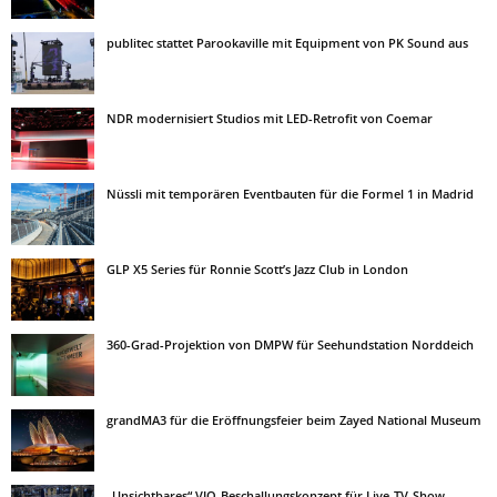
publitec stattet Parookaville mit Equipment von PK Sound aus
NDR modernisiert Studios mit LED-Retrofit von Coemar
Nüssli mit temporären Eventbauten für die Formel 1 in Madrid
GLP X5 Series für Ronnie Scott’s Jazz Club in London
360-Grad-Projektion von DMPW für Seehundstation Norddeich
grandMA3 für die Eröffnungsfeier beim Zayed National Museum
„Unsichtbares“ VIO-Beschallungskonzept für Live-TV-Show