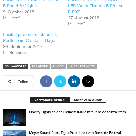
B Panel Softlights
LED Wash Fixtures B P9 und
9. Oktober 2018
B P9Z
In "Licht"
27. August 2018
In "Licht"
Luxibel präsentiert aktuelles
Portfolio im Capitol in Hagen
20. September 2017
In "Business"
SCHLAGWORTE
AED GROUP
LUXIBEL
NÜRBURGRING.TV
Teilen
Verwandte Artikel
Mehr vom Autor
Liberty Lights an der Freiheitsstatue mit Robe-Scheinwerfern
Meyer Sound feiert Tigra-Premiere beim Roskilde Festival