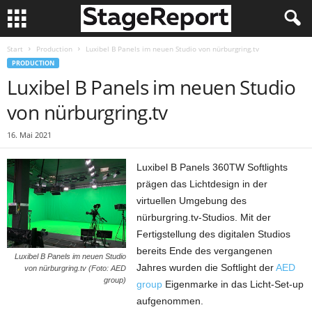
Start
Production
Luxibel B Panels im neuen Studio von nürburgring.tv
PRODUCTION
Luxibel B Panels im neuen Studio
von nürburgring.tv
16. Mai 2021
Luxibel B Panels 360TW Softlights
prägen das Lichtdesign in der
virtuellen Umgebung des
nürburgring.tv-Studios. Mit der
Fertigstellung des digitalen Studios
bereits Ende des vergangenen
Luxibel B Panels im neuen Studio
Jahres wurden die Softlight der
AED
von nürburgring.tv (Foto: AED
group)
group
Eigenmarke in das Licht-Set-up
aufgenommen.