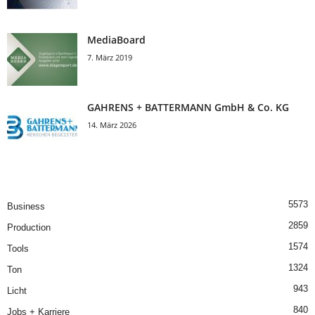
MediaBoard
7. März 2019
GAHRENS + BATTERMANN GmbH & Co. KG
14. März 2026
5573
Business
2859
Production
1574
Tools
1324
Ton
943
Licht
840
Jobs + Karriere