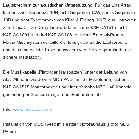
Lautsprechern zur akustischen Unterstützung. Für das Line Array
kamen zwölf Sequenza 10N, acht Sequenza 10W, sechs Sequenza
10B und acht Systemracks von Kling & Freitag (K&F) aus Hannover
zum Einsatz. Die Delay Line wurde mit zehn K&F CA1515, acht
K&F CA 1001 und drei K&F CA 106 realisiert. Ein AshlyProtea
Matrix Mischsystem verteilte die Tonsignale an die Lautsprecher
und das eingesetzte Traversensystem von Prolyte garantierte die
sichere Installation.
Die Musikkapelle „Plattinger Isarspatzen“ unter der Leitung von
Alois Altmann wurde von MDS PAtec mit 32 Mikrofonen, sieben
K&F CA 1515 Monitorboxen und einer Yamaha M7CL-48 Konsole,
gesteuert per Studiomanager und iPad, unterstützt.
Info:
www.mdspatec.com
Installation von MDS PAtec im Festzelt Hofbräuhaus (Foto: MDS
PAtec)