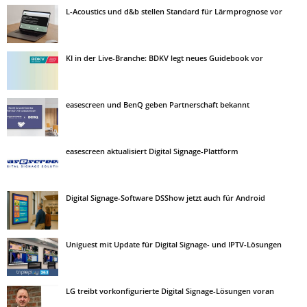
L-Acoustics und d&b stellen Standard für Lärmprognose vor
KI in der Live-Branche: BDKV legt neues Guidebook vor
easescreen und BenQ geben Partnerschaft bekannt
easescreen aktualisiert Digital Signage-Plattform
Digital Signage-Software DSShow jetzt auch für Android
Uniguest mit Update für Digital Signage- und IPTV-Lösungen
LG treibt vorkonfigurierte Digital Signage-Lösungen voran