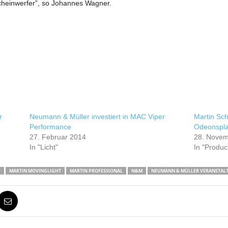
Scheinwerfer”, so Johannes Wagner.
r
Neumann & Müller investiert in MAC Viper
Martin Sch
Performance
Odeonspla
27. Februar 2014
28. Novem
In "Licht"
In "Produc
P
MARTIN MOVINGLIGHT
MARTIN PROFESSIONAL
N&M
NEUMANN & MÜLLER VERANSTAL