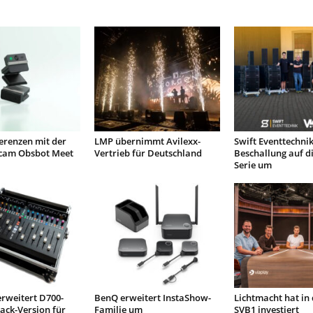
erenzen mit der
LMP übernimmt Avilexx-
Swift Eventtechnik 
cam Obsbot Meet
Vertrieb für Deutschland
Beschallung auf di
Serie um
rweitert D700-
BenQ erweitert InstaShow-
Lichtmacht hat in
ack-Version für
Familie um
SVB1 investiert