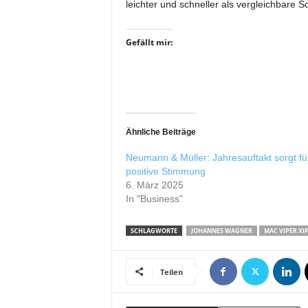
leichter und schneller als vergleichbare 
r
o
d
Gefällt mir:
u
k
t
i
o
n
Ähnliche Beiträge
e
n
Neumann & Müller: Jahresauftakt sorgt fü
positive Stimmung
6. März 2025
In "Business"
SCHLAGWORTE
JOHANNES WAGNER
MAC VIPER XI
Teilen