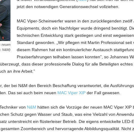
jetzt den notwendigen Generationswechsel vollziehen.
MAC Viper-Scheinwerfer waren in den zurückliegenden zwölf 
Equipments, doch ein Nachfolger wurde dringend benötigt. Die
technischen Entwicklung stark gestiegen und einst wegweise
Standard geworden. „Wir pflegen mit Martin Professional seit 
s neuen
diesem Rahmen hat ein kontinuierlicher Austausch stattgefun
o: N&M)
Praxiserfahrungen teilhaben lassen konnten”, so Johannes Wag
berzeugt, dass dieser professionelle Dialog für alle Beteiligten echtes
h an ihre Arbeit.”
r, der bei N&M den Bereich Beschaffung verantwortet, die Ausführungsq
nden. Das sei auch beim neuen
MAC Viper XIP
der Fall gewesen.
 Techniker von
N&M
hätten sich die Vorzüge der neuen MAC Viper XIP be
rittlichen Schutz gegen Wasser und Staub, was eine Vielzahl von Anwen
satz unterstreicht ein flüsterleiser Betrieb. Die eigens entwickelte LED
 gesamten Zoombereich und hervorragende Abbildungsqualität. Nicht zule