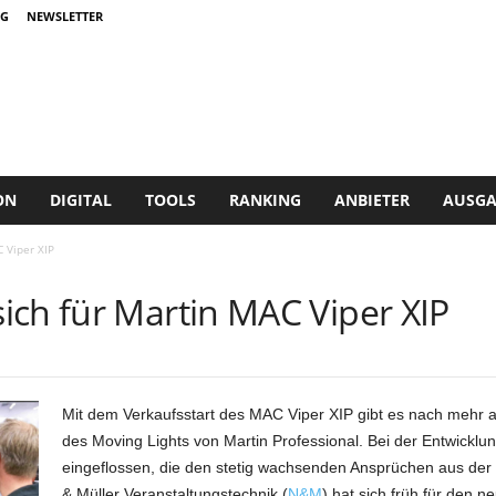
G
NEWSLETTER
ON
DIGITAL
TOOLS
RANKING
ANBIETER
AUSGA
 Viper XIP
ich für Martin MAC Viper XIP
Mit dem Verkaufsstart des MAC Viper XIP gibt es nach mehr a
des Moving Lights von Martin Professional. Bei der Entwickl
eingeflossen, die den stetig wachsenden Ansprüchen aus der
& Müller Veranstaltungstechnik (
N&M
) hat sich früh für den 