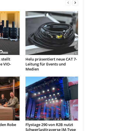
stellt
Helu präsentiert neue CAT 7-
e VIO-
Leitung für Events und
Medien
 den Robe
Flystage 290 von R2B nutzt
Schwerlasttraverse iM-Type