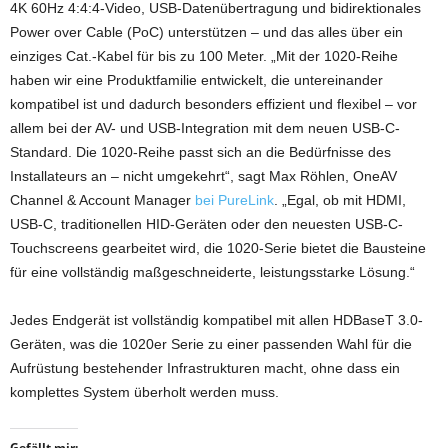
4K 60Hz 4:4:4-Video, USB-Datenübertragung und bidirektionales
Power over Cable (PoC) unterstützen – und das alles über ein
einziges Cat.-Kabel für bis zu 100 Meter. „Mit der 1020-Reihe
haben wir eine Produktfamilie entwickelt, die untereinander
kompatibel ist und dadurch besonders effizient und flexibel – vor
allem bei der AV- und USB-Integration mit dem neuen USB-C-
Standard. Die 1020-Reihe passt sich an die Bedürfnisse des
Installateurs an – nicht umgekehrt“, sagt Max Röhlen, OneAV
Channel & Account Manager
bei PureLink
. „Egal, ob mit HDMI,
USB-C, traditionellen HID-Geräten oder den neuesten USB-C-
Touchscreens gearbeitet wird, die 1020-Serie bietet die Bausteine
für eine vollständig maßgeschneiderte, leistungsstarke Lösung.“
Jedes Endgerät ist vollständig kompatibel mit allen HDBaseT 3.0-
Geräten, was die 1020er Serie zu einer passenden Wahl für die
Aufrüstung bestehender Infrastrukturen macht, ohne dass ein
komplettes System überholt werden muss.
Gefällt mir: