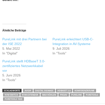
Ähnliche Beiträge
PureLink mit drei Partnern bei
PureLink erleichtert USB-C-
der ISE 2022
Integration in AV-Systeme
5. Mai 2022
9. Juli 2026
In "Digital"
In "Tools"
PureLink stellt HDBaseT 3.0-
zertifiziertes Netzwerkkabel
vor
5. Juni 2026
In "Tools"
SCHLAGWORTE
AVOIP
DIGITAL SIGNAGE
HDBASET 3.0
KONFERENZRÄUME
KVM SWITCH
KVM-EXTENDER
MAX RÖHLEN
PROAV
PURELINK
PURETOOLS
PURETOOLS 1020