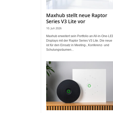
i
f
Maxhub stellt neue Raptor
t
Series V3 Lite vor
f
ü
10. Juli 2026
r
Maxhub erweitert sein Portfolio an All-in-One-LE
B
Displays mit der Raptor Series V3 Lite. Die neue
ü
ist für den Einsatz in Meeting-, Konferenz- und
h
Schulungsräumen...
n
e
n
-
u
n
d
S
h
o
w
p