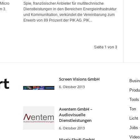
 Micro
Spie, französischer Anbieter für multitechnische
m 3.
Dienstleistungen in den Bereichen Energieinfrastruktur
und Kommunikation, verkündet die Vereinbarung zum
Erwerb von 89 Prozent der PIK AG. PIK...
Seite 1 von 3
Screen Visions GmbH
Busin
6. Oktober 2013
Produ
Tools
Aventem GmbH –
Ton
Audiovisuelle
Licht
Dienstleistungen
Jobs 
6. Oktober 2013
Video
Magic Sky® GmbH