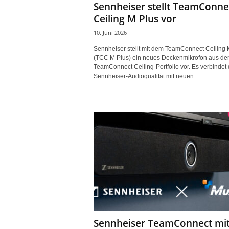
Sennheiser stellt TeamConne
r
Ceiling M Plus vor
o
d
10. Juni 2026
u
k
Sennheiser stellt mit dem TeamConnect Ceiling 
(TCC M Plus) ein neues Deckenmikrofon aus d
t
TeamConnect Ceiling-Portfolio vor. Es verbindet 
i
Sennheiser-Audioqualität mit neuen...
o
n
e
n
Sennheiser TeamConnect mi