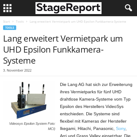
Start
Tools
Lang erweitert Vermietpark um UHD Epsilon Funkkamera-Systeme
TOOLS
Lang erweitert Vermietpark um
UHD Epsilon Funkkamera-
Systeme
3. November 2022
Die Lang AG hat sich zur Erweiterung
ihres Vermietparks für fünf UHD
drahtlose Kamera-Systeme vom Typ
Epsilon des Herstellers VideoSys
entschieden. Die Systeme sind
flexibel mit Kameras der Hersteller
Videosys Epsilon System Foto:
Ikegami, Hitachi, Panasonic,
Sony
,
MCI)
Arri und Grass Valley einsetzbar. Die