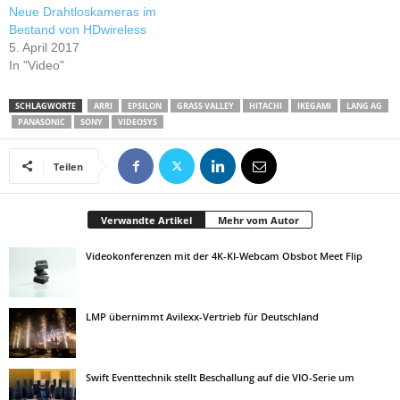
Neue Drahtloskameras im
Bestand von HDwireless
5. April 2017
In "Video"
SCHLAGWORTE
ARRI
EPSILON
GRASS VALLEY
HITACHI
IKEGAMI
LANG AG
PANASONIC
SONY
VIDEOSYS
Teilen
Verwandte Artikel
Mehr vom Autor
Videokonferenzen mit der 4K-KI-Webcam Obsbot Meet Flip
LMP übernimmt Avilexx-Vertrieb für Deutschland
Swift Eventtechnik stellt Beschallung auf die VIO-Serie um