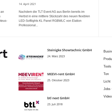
14. April 2021
 an
Nachdem die TLT Event AG aus Berlin bereits im
s
Herbst in eine mittlere Stückzahl des neuen flexiblen
oteus-
LED-Softlights KL Panel RGBWLC von Elation
Professional...
Steinigke Showtechnic GmbH
Busin
24. März 2023
Produ
Tools
MEEVI-rent GmbH
Ton
25. Oktober 2023
Licht
Jobs 
Video
btl next GmbH
23. Juli 2018