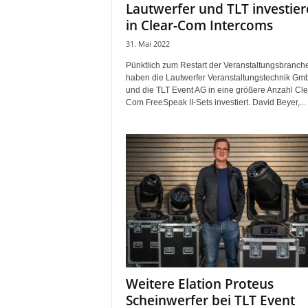
Lautwerfer und TLT investie
r
in Clear-Com Intercoms
o
d
31. Mai 2022
u
k
Pünktlich zum Restart der Veranstaltungsbranch
haben die Lautwerfer Veranstaltungstechnik Gm
t
und die TLT Event AG in eine größere Anzahl Cle
i
Com FreeSpeak II-Sets investiert. David Beyer,...
o
n
e
n
Weitere Elation Proteus
Scheinwerfer bei TLT Event