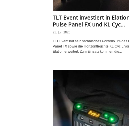
i
f
TLT Event investiert in Elatio
t
Pulse Panel FX und KL Cyc...
f
ü
25. Juli 2025
r
TLT Event hat sein technisches Portfolio um das 
B
Panel FX sowie die Horizontleuchte KL Cyc L vo
ü
Elation erweitert. Zum Einsatz kommen die...
h
n
e
n
-
u
n
d
S
h
o
w
p