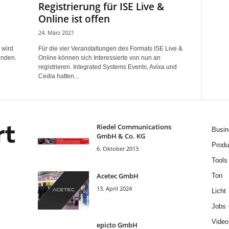
Registrierung für ISE Live &
Online ist offen
24. März 2021
 wird
Für die vier Veranstaltungen des Formats ISE Live &
inden.
Online können sich Interessierte von nun an
registrieren. Integrated Systems Events, Avixa und
Cedia hatten...
Riedel Communica­tions
Busin
GmbH & Co. KG
Produ
6. Oktober 2013
Tools
Acetec GmbH
Ton
13. April 2024
Licht
Jobs 
Video
epicto GmbH