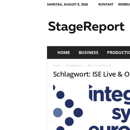
SAMSTAG, AUGUST 8, 2026
KONTAKT
WERBU
S
t
a
g
e
R
e
HOME
BUSINESS
PRODUCTI
p
o
Start
Schlagworte
ISE Live & Online
r
Schlagwort: ISE Live & O
t
–
Z
e
i
t
s
c
h
r