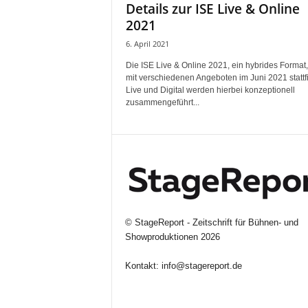
Details zur ISE Live & Online
r
2021
o
d
6. April 2021
u
k
Die ISE Live & Online 2021, ein hybrides Format,
mit verschiedenen Angeboten im Juni 2021 stattf
t
Live und Digital werden hierbei konzeptionell
i
zusammengeführt...
o
n
e
n
©
StageReport - Zeitschrift für Bühnen- und
Showproduktionen
2026
Kontakt:
info@stagereport.de