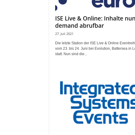
i
f
ISE Live & Online: Inhalte nu
t
demand abrufbar
f
ü
27. Juli 2021
r
Die letzte Station der ISE Live & Online Eventrei
B
vom 23. bis 24. Juni bei Evolution, Battersea in 
ü
statt. Nun sind die...
h
n
e
n
-
u
n
d
S
h
o
w
p