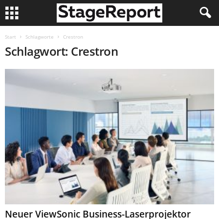
Start
Schlagworte
Crestron
Schlagwort: Crestron
Neuer ViewSonic Business-Laserprojektor