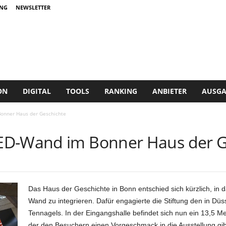
NG
NEWSLETTER
ON
DIGITAL
TOOLS
RANKING
ANBIETER
AUSGA
onner Haus der Geschichte
ED-Wand im Bonner Haus der G
Das Haus der Geschichte in Bonn entschied sich kürzlich, in
Wand zu integrieren. Dafür engagierte die Stiftung den in Düs
Tennagels. In der Eingangshalle befindet sich nun ein 13,5 Me
der den Besuchern einen Vorgeschmack in die Ausstellung gib