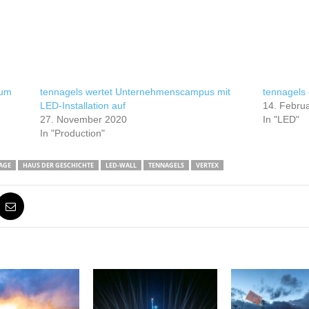
rum
tennagels wertet Unternehmenscampus mit
tennagels
LED-Installation auf
14. Febru
27. November 2020
In "LED"
In "Production"
AGE
HAUS DER GESCHICHTE
LED-WALL
TENNAGELS
VERTEX