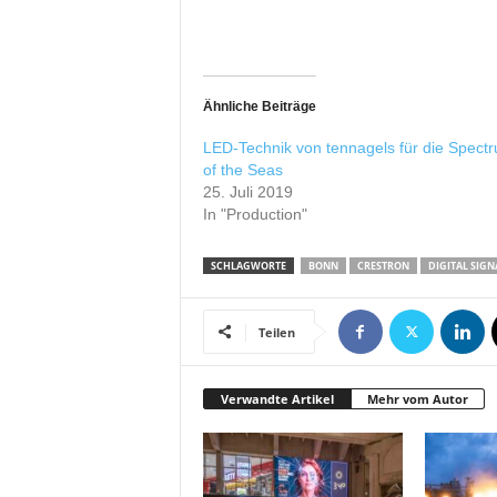
r
o
d
u
k
Ähnliche Beiträge
t
LED-Technik von tennagels für die Spect
i
of the Seas
o
25. Juli 2019
n
In "Production"
e
n
SCHLAGWORTE
BONN
CRESTRON
DIGITAL SIGN
Teilen
Verwandte Artikel
Mehr vom Autor