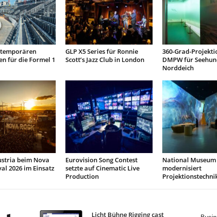
t temporären
GLP X5 Series für Ronnie
360-Grad-Projekti
n für die Formel 1
Scott’s Jazz Club in London
DMPW für Seehun
Norddeich
ustria beim Nova
Eurovision Song Contest
National Museum 
val 2026 im Einsatz
setzte auf Cinematic Live
modernisiert
Production
Projektionstechni
Licht Bühne Rigging cast