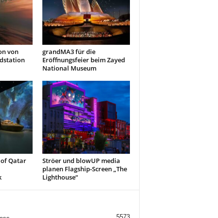
on von
grandMA3 für die
dstation
Eröffnungsfeier beim Zayed
National Museum
of Qatar
Ströer und blowUP media
planen Flagship-Screen „The
k
Lighthouse“
5573