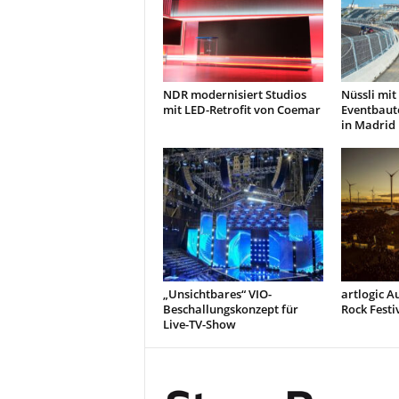
NDR modernisiert Studios
Nüssli mi
mit LED-Retrofit von Coemar
Eventbaute
in Madrid
„Unsichtbares“ VIO-
artlogic A
Beschallungskonzept für
Rock Festi
Live-TV-Show