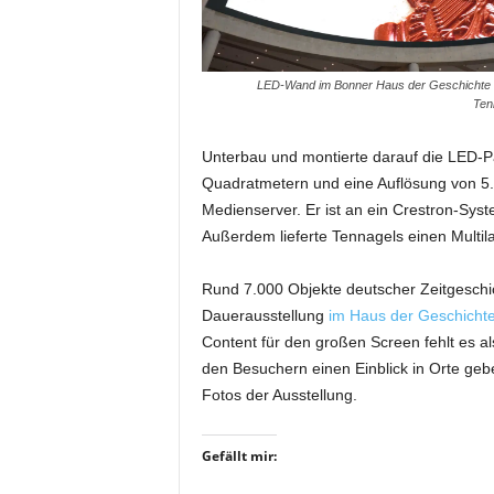
i
f
t
LED-Wand im Bonner Haus der Geschichte 
f
Ten
ü
r
Unterbau und montierte darauf die LED-P
B
ü
Quadratmetern und eine Auflösung von 5.1
h
Medienserver. Er ist an ein Crestron-Sy
n
Außerdem lieferte Tennagels einen Multil
e
n
Rund 7.000 Objekte deutscher Zeitgeschich
-
Dauerausstellung
im Haus der Geschicht
u
Content für den großen Screen fehlt es al
n
d
den Besuchern einen Einblick in Orte gebe
S
Fotos der Ausstellung.
h
o
Gefällt mir:
w
p