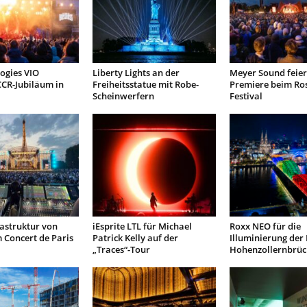
ogies VIO
Liberty Lights an der
Meyer Sound feiert
CCR-Jubiläum in
Freiheitsstatue mit Robe-
Premiere beim Ros
Scheinwerfern
Festival
astruktur von
iEsprite LTL für Michael
Roxx NEO für die
 Concert de Paris
Patrick Kelly auf der
Illuminierung der
„Traces“-Tour
Hohenzollernbrüc