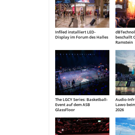
Infiled installiert LED-
dBTechnol
Display im Forum des Halles
beschallt 
Ramstein
The LGCY Series: Basketball-
Audio-Infr
Event auf dem ASB
Lawo beim
GlassFloor
2026