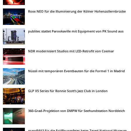
Roxx NEO für die Illuminierung der Kölner Hohenzollernbrücke
publitec stattet Parookaville mit Equipment von PK Sound aus
NDR modernisiert Studios mit LED-Retrofit von Coemar
Nüssli mit temporären Eventbauten für die Formel 1 in Madrid
GLP X5 Series für Ronnie Scott’s Jazz Club in London
360-Grad-Projektion von DMPW für Seehundstation Norddeich
grandMA3 für die Eröffnungsfeier beim Zayed National Museum