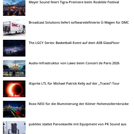
Meyer Sound feiert Tigra-Premiere beim Roskilde Festival
Broadcast Solutions liefert softwaredefinierte Ü-Wagen für DMC
The LGCY Series: Basketball-Event auf dem ASB GlassFloor
Audio-Infrastruktur von Lawo beim Concert de Paris 2026
iEsprite LTL für Michael Patrick Kelly auf der „Traces“-Tour
Roxx NEO für die Illuminierung der Kölner Hohenzollernbrücke
publitec stattet Parookaville mit Equipment von PK Sound aus