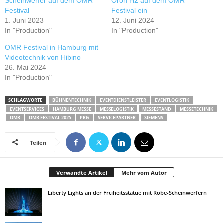
Scheinwerfer auf dem OMR
Oron H2 auf dem OMR
Festival
Festival ein
1. Juni 2023
12. Juni 2024
In "Production"
In "Production"
OMR Festival in Hamburg mit
Videotechnik von Hibino
26. Mai 2024
In "Production"
SCHLAGWORTE
BÜHNENTECHNIK
EVENTDIENSTLEISTER
EVENTLOGISTIK
EVENTSERVICES
HAMBURG MESSE
MESSELOGISTIK
MESSESTAND
MESSETECHNIK
OMR
OMR FESTIVAL 2025
PRG
SERVICEPARTNER
SIEMENS
Teilen
Verwandte Artikel
Mehr vom Autor
Liberty Lights an der Freiheitsstatue mit Robe-Scheinwerfern