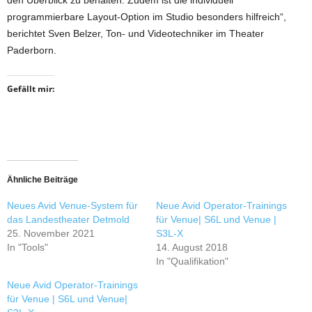
den Überblick zu behalten. Zudem ist die individuell
programmierbare Layout-Option im Studio besonders hilfreich“,
berichtet Sven Belzer, Ton- und Videotechniker im Theater
Paderborn.
Gefällt mir:
Ähnliche Beiträge
Neues Avid Venue-System für
Neue Avid Operator-Trainings
das Landestheater Detmold
für Venue| S6L und Venue |
25. November 2021
S3L-X
In "Tools"
14. August 2018
In "Qualifikation"
Neue Avid Operator-Trainings
für Venue | S6L und Venue|