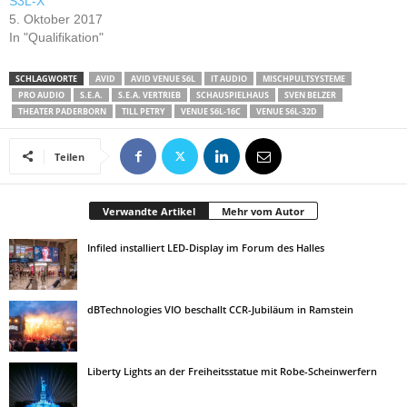
S3L-X
5. Oktober 2017
In "Qualifikation"
SCHLAGWORTE
AVID
AVID VENUE S6L
IT AUDIO
MISCHPULTSYSTEME
PRO AUDIO
S.E.A.
S.E.A. VERTRIEB
SCHAUSPIELHAUS
SVEN BELZER
THEATER PADERBORN
TILL PETRY
VENUE S6L-16C
VENUE S6L-32D
Teilen
Verwandte Artikel
Mehr vom Autor
Infiled installiert LED-Display im Forum des Halles
dBTechnologies VIO beschallt CCR-Jubiläum in Ramstein
Liberty Lights an der Freiheitsstatue mit Robe-Scheinwerfern