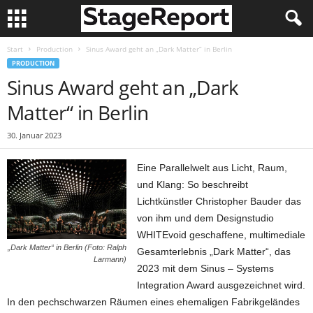
Start
Production
Sinus Award geht an „Dark Matter“ in Berlin
PRODUCTION
Sinus Award geht an „Dark
Matter“ in Berlin
30. Januar 2023
Eine Parallelwelt aus Licht, Raum,
und Klang: So beschreibt
Lichtkünstler Christopher Bauder das
von ihm und dem Designstudio
WHITEvoid geschaffene, multimediale
„Dark Matter“ in Berlin (Foto: Ralph
Gesamterlebnis „Dark Matter“, das
Larmann)
2023 mit dem Sinus – Systems
Integration Award ausgezeichnet wird.
In den pechschwarzen Räumen eines ehemaligen Fabrikgeländes