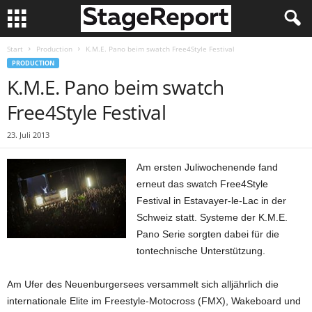
Start
Production
K.M.E. Pano beim swatch Free4Style Festival
PRODUCTION
K.M.E. Pano beim swatch
Free4Style Festival
23. Juli 2013
Am ersten Juliwochenende fand
erneut das swatch Free4Style
Festival in Estavayer-le-Lac in der
Schweiz statt. Systeme der K.M.E.
Pano Serie sorgten dabei für die
tontechnische Unterstützung.
Am Ufer des Neuenburgersees versammelt sich alljährlich die
internationale Elite im Freestyle-Motocross (FMX), Wakeboard und