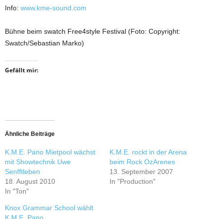
Info:
www.kme-sound.com
Bühne beim swatch Free4style Festival (Foto: Copyright:
Swatch/Sebastian Marko)
Gefällt mir:
Ähnliche Beiträge
K.M.E. Pano Mietpool wächst
K.M.E. rockt in der Arena
mit Showtechnik Uwe
beim Rock OzArenes
Senfftleben
13. September 2007
18. August 2010
In "Production"
In "Ton"
Knox Grammar School wählt
K.M.E. Pano