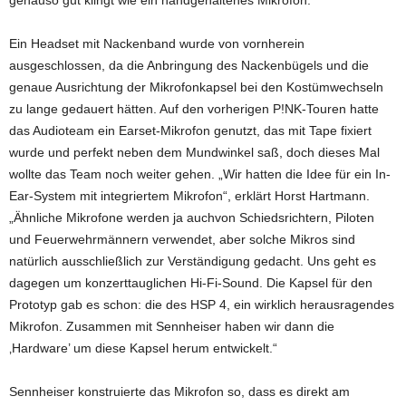
genauso gut klingt wie ein handgehaltenes Mikrofon.“
Ein Headset mit Nackenband wurde von vornherein
ausgeschlossen, da die Anbringung des Nackenbügels und die
genaue Ausrichtung der Mikrofonkapsel bei den Kostümwechseln
zu lange gedauert hätten. Auf den vorherigen P!NK-Touren hatte
das Audioteam ein Earset-Mikrofon genutzt, das mit Tape fixiert
wurde und perfekt neben dem Mundwinkel saß, doch dieses Mal
wollte das Team noch weiter gehen. „Wir hatten die Idee für ein In-
Ear-System mit integriertem Mikrofon“, erklärt Horst Hartmann.
„Ähnliche Mikrofone werden ja auchvon Schiedsrichtern, Piloten
und Feuerwehrmännern verwendet, aber solche Mikros sind
natürlich ausschließlich zur Verständigung gedacht. Uns geht es
dagegen um konzerttauglichen Hi-Fi-Sound. Die Kapsel für den
Prototyp gab es schon: die des HSP 4, ein wirklich herausragendes
Mikrofon. Zusammen mit Sennheiser haben wir dann die
‚Hardware’ um diese Kapsel herum entwickelt.“
Sennheiser konstruierte das Mikrofon so, dass es direkt am