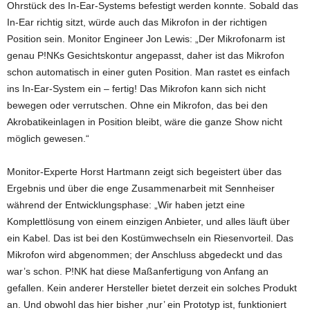
Ohrstück des In-Ear-Systems befestigt werden konnte. Sobald das
In-Ear richtig sitzt, würde auch das Mikrofon in der richtigen
Position sein. Monitor Engineer Jon Lewis: „Der Mikrofonarm ist
genau P!NKs Gesichtskontur angepasst, daher ist das Mikrofon
schon automatisch in einer guten Position. Man rastet es einfach
ins In-Ear-System ein – fertig! Das Mikrofon kann sich nicht
bewegen oder verrutschen. Ohne ein Mikrofon, das bei den
Akrobatikeinlagen in Position bleibt, wäre die ganze Show nicht
möglich gewesen.“
Monitor-Experte Horst Hartmann zeigt sich begeistert über das
Ergebnis und über die enge Zusammenarbeit mit Sennheiser
während der Entwicklungsphase: „Wir haben jetzt eine
Komplettlösung von einem einzigen Anbieter, und alles läuft über
ein Kabel. Das ist bei den Kostümwechseln ein Riesenvorteil. Das
Mikrofon wird abgenommen; der Anschluss abgedeckt und das
war’s schon. P!NK hat diese Maßanfertigung von Anfang an
gefallen. Kein anderer Hersteller bietet derzeit ein solches Produkt
an. Und obwohl das hier bisher ‚nur’ ein Prototyp ist, funktioniert