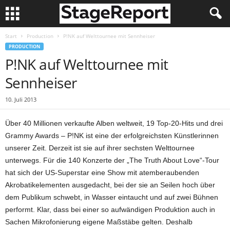
Start
Production
P!NK auf Welttournee mit Sennheiser
PRODUCTION
P!NK auf Welttournee mit
Sennheiser
10. Juli 2013
Über 40 Millionen verkaufte Alben weltweit, 19 Top-20-Hits und drei
Grammy Awards – P!NK ist eine der erfolgreichsten Künstlerinnen
unserer Zeit. Derzeit ist sie auf ihrer sechsten Welttournee
unterwegs. Für die 140 Konzerte der „The Truth About Love“-Tour
hat sich der US-Superstar eine Show mit atemberaubenden
Akrobatikelementen ausgedacht, bei der sie an Seilen hoch über
dem Publikum schwebt, in Wasser eintaucht und auf zwei Bühnen
performt. Klar, dass bei einer so aufwändigen Produktion auch in
Sachen Mikrofonierung eigene Maßstäbe gelten. Deshalb