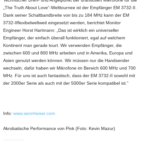
Technischer Dreh- und Angelpunkt der drahtlosen Mikrofone für die
„The Truth About Love“-Welttournee ist der Empfänger EM 3732-II.
Dank seiner Schaltbandbreite von bis zu 184 MHz kann der EM
3732-IIflexibelweltweit eingesetzt werden, berichtet Monitor
Engineer Horst Hartmann: „Das ist wirklich ein universeller
Empfänger, der einfach überall funktioniert, egal auf welchem
Kontinent man gerade tourt. Wir verwenden Empfänger, die
zwischen 600 und 800 MHz arbeiten und in Amerika, Europa und
Asien genutzt werden können. Wir müssen nur die Handsender
wechseln, dafür haben wir Mikrofone im Bereich 600 MHz und 700
MHz. Für uns ist auch fantastisch, dass der EM 3732-II sowohl mit
der 2000er Serie als auch mit der 5000er Serie kompatibel ist.”
Info:
www.sennheiser.com
Akrobatische Performance von Pink (Foto: Kevin Mazur)