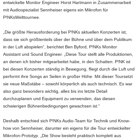
entwickelte Monitor Engineer Horst Hartmann in Zusammenarbeit
mit Audiospezialist Sennheiser eigens ein Mikrofon für
P!NKsWelttournee.
„Die größte Herausforderung bei P!NKs aktuellen Konzerten ist,
dass sie sich größtenteils über der Bühne und über dem Publikum
in der Luft abspielen“, berichtet Ben Byford, P!NKs Monitor
Assistant und Sound Engineer. „Diese Tour stellt alle Produktionen,
an denen ich bisher mitgearbeitet habe, in den Schatten. P!NK ist
bei diesen Konzerten ständig in Bewegung, fliegt durch die Luft und
performt ihre Songs an Seilen in großer Höhe. Mit dieser Toursetzt
sie neue Maßstäbe – sowohl körperlich als auch technisch. Es war
also ganz besonders wichtig, alles bis ins letzte Detail
durchzuplanen und Equipment zu verwenden, das diesen
schwierigen Bühnenbedingungen gewachsen ist.“
Deshalb entschied sich P!NKs Audio-Team für Technik und Know-
how von Sennheiser, darunter ein eigens für die Tour entwickelter
Mikrofon-Prototyp. „Die Show besteht praktisch komplett aus