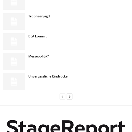
Trophäenjagd
BEA kommt
Messepolitik?
Unvergessliche Eindrücke